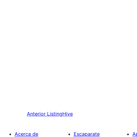
Anterior
ListingHive
Acerca de
Escaparate
A