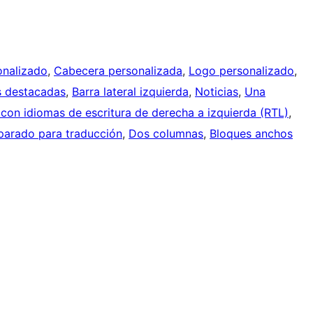
onalizado
, 
Cabecera personalizada
, 
Logo personalizado
, 
 destacadas
, 
Barra lateral izquierda
, 
Noticias
, 
Una
con idiomas de escritura de derecha a izquierda (RTL)
, 
parado para traducción
, 
Dos columnas
, 
Bloques anchos