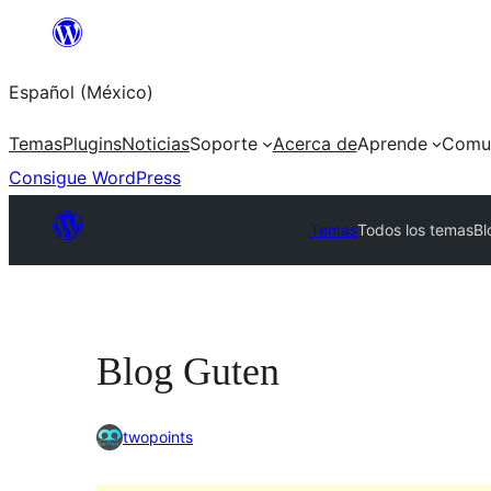
Saltar
al
Español (México)
contenido
Temas
Plugins
Noticias
Soporte
Acerca de
Aprende
Comu
Consigue WordPress
Temas
Todos los temas
Bl
Blog Guten
twopoints