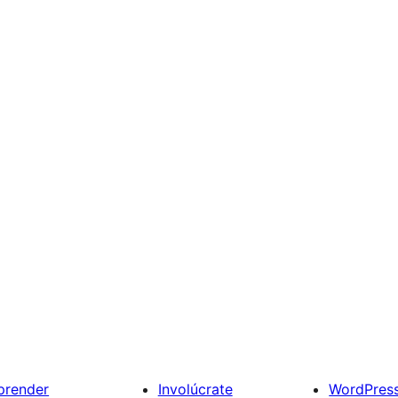
prender
Involúcrate
WordPres