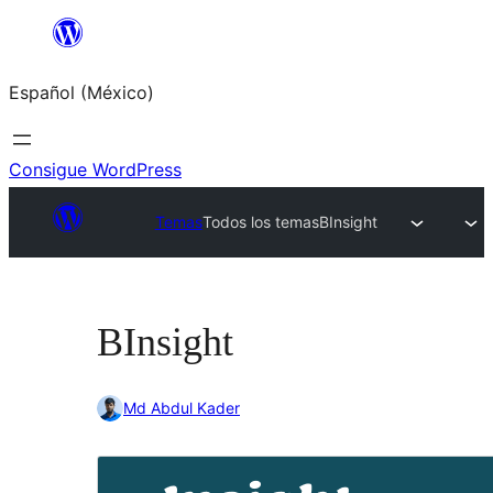
Saltar
al
Español (México)
contenido
Consigue WordPress
Temas
Todos los temas
BInsight
BInsight
Md Abdul Kader