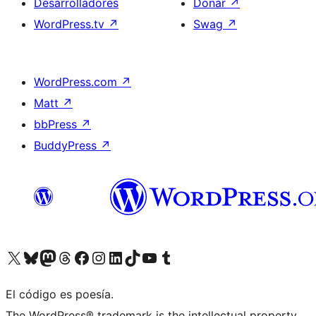
Desarrolladores
Donar
↗
WordPress.tv
↗
Swag
↗
WordPress.com
↗
Matt
↗
bbPress
↗
BuddyPress
↗
Visita nuestra cuenta de X (anteriormente Twitter)
Visita nuestra cuenta de Bluesky
Visita nuestra cuenta de Mastodon
Visita nuestra cuenta de Threads
Visita nuestra página de Facebook
Visita nuestra cuenta de Instagram
Visita nuestra cuenta de LinkedIn
Visita nuestra cuenta de TikTok
Visita nuestro canal de YouTube
Visita nuestra cuenta de Tumblr
El código es poesía.
The WordPress® trademark is the intellectual property