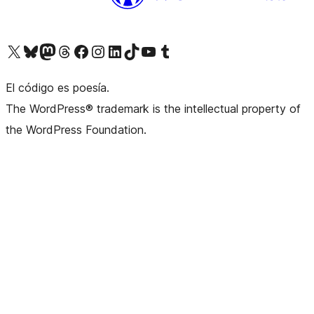
Visita nuestra cuenta de X (anteriormente Twitter)
Visita nuestra cuenta de Bluesky
Visita nuestra cuenta de Mastodon
Visita nuestra cuenta de Threads
Visita nuestra página de Facebook
Visita nuestra cuenta de Instagram
Visita nuestra cuenta de LinkedIn
Visita nuestra cuenta de TikTok
Visita nuestro canal de YouTube
Visita nuestra cuenta de Tumblr
El código es poesía.
The WordPress® trademark is the intellectual property of
the WordPress Foundation.