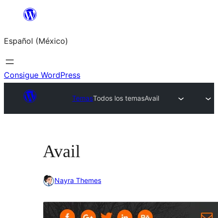
Saltar
al
Español (México)
contenido
Consigue WordPress
Temas
Todos los temas
Avail
Avail
Nayra Themes