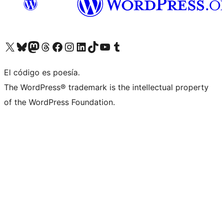
Visita nuestra cuenta de X (anteriormente Twitter)
Visita nuestra cuenta de Bluesky
Visita nuestra cuenta de Mastodon
Visita nuestra cuenta de Threads
Visita nuestra página de Facebook
Visita nuestra cuenta de Instagram
Visita nuestra cuenta de LinkedIn
Visita nuestra cuenta de TikTok
Visita nuestro canal de YouTube
Visita nuestra cuenta de Tumblr
El código es poesía.
The WordPress® trademark is the intellectual property
of the WordPress Foundation.