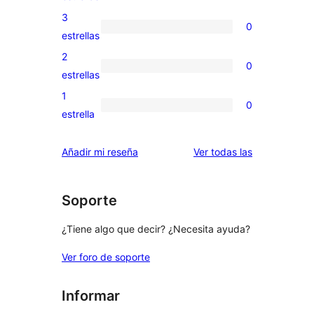
5
valoraciones
3
0
estrellas
de
0
estrellas
4
valoraciones
2
0
estrellas
de
0
estrellas
3
valoraciones
1
0
estrellas
de
0
estrella
2
valoraciones
estrellas
de
valoraciones
Añadir mi reseña
Ver todas las
1
estrellas
Soporte
¿Tiene algo que decir? ¿Necesita ayuda?
Ver foro de soporte
Informar