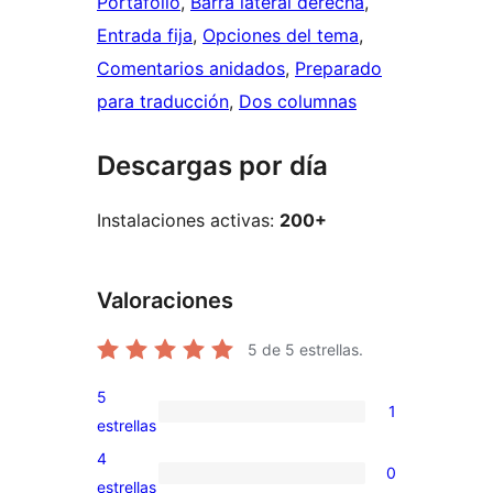
Portafolio
, 
Barra lateral derecha
, 
Entrada fija
, 
Opciones del tema
, 
Comentarios anidados
, 
Preparado
para traducción
, 
Dos columnas
Descargas por día
Instalaciones activas:
200+
Valoraciones
5
de 5 estrellas.
5
1
1
estrellas
valoración
4
0
de
0
estrellas