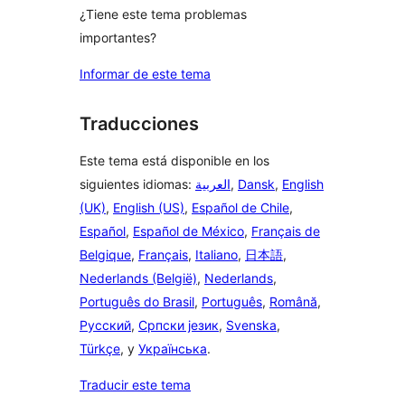
¿Tiene este tema problemas
importantes?
Informar de este tema
Traducciones
Este tema está disponible en los
siguientes idiomas:
العربية
,
Dansk
,
English
(UK)
,
English (US)
,
Español de Chile
,
Español
,
Español de México
,
Français de
Belgique
,
Français
,
Italiano
,
日本語
,
Nederlands (België)
,
Nederlands
,
Português do Brasil
,
Português
,
Română
,
Русский
,
Српски језик
,
Svenska
,
Türkçe
, y
Українська
.
Traducir este tema