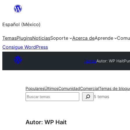
Saltar
al
Español (México)
contenido
Temas
Plugins
Noticias
Soporte
Acerca de
Aprende
Comu
Consigue WordPress
Temas
Autor: WP Hait
Pu
Populares
Últimos
Comunidad
Comercial
Temas de bloqu
Buscar
5 temas
Autor: WP Hait