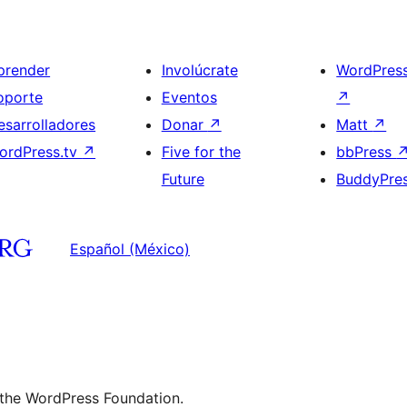
prender
Involúcrate
WordPres
oporte
Eventos
↗
esarrolladores
Donar
↗
Matt
↗
ordPress.tv
↗
Five for the
bbPress
Future
BuddyPre
Español (México)
 the WordPress Foundation.