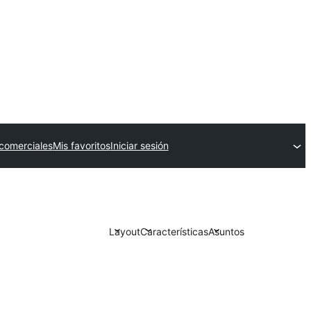
comerciales
Mis favoritos
Iniciar sesión
Layout
Características
Asuntos