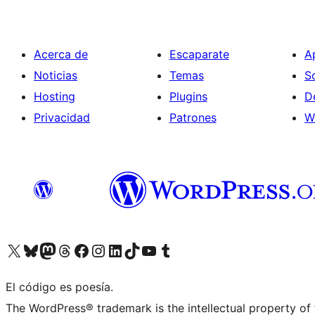
Acerca de
Escaparate
A
Noticias
Temas
S
Hosting
Plugins
D
Privacidad
Patrones
W
Visita nuestra cuenta de X (anteriormente Twitter)
Visita nuestra cuenta de Bluesky
Visita nuestra cuenta de Mastodon
Visita nuestra cuenta de Threads
Visita nuestra página de Facebook
Visita nuestra cuenta de Instagram
Visita nuestra cuenta de LinkedIn
Visita nuestra cuenta de TikTok
Visita nuestro canal de YouTube
Visita nuestra cuenta de Tumblr
El código es poesía.
The WordPress® trademark is the intellectual property of