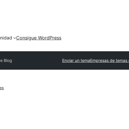
nidad
Consigue WordPress
re Blog
Enviar un tema
Empresas de temas 
es