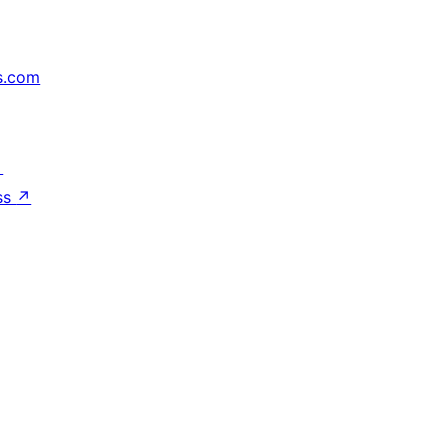
s.com
↗
ss
↗