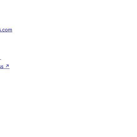
s.com
↗
ss
↗