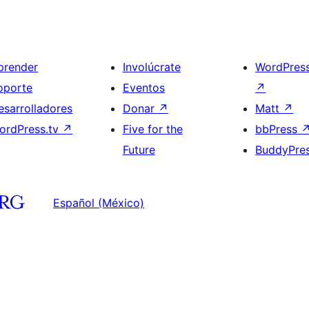
prender
Involúcrate
WordPres
oporte
Eventos
↗
esarrolladores
Donar
↗
Matt
↗
ordPress.tv
↗
Five for the
bbPress
Future
BuddyPre
Español (México)