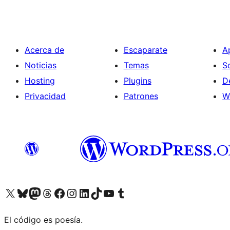
Acerca de
Escaparate
A
Noticias
Temas
S
Hosting
Plugins
D
Privacidad
Patrones
W
Visita nuestra cuenta de X (anteriormente Twitter)
Visita nuestra cuenta de Bluesky
Visita nuestra cuenta de Mastodon
Visita nuestra cuenta de Threads
Visita nuestra página de Facebook
Visita nuestra cuenta de Instagram
Visita nuestra cuenta de LinkedIn
Visita nuestra cuenta de TikTok
Visita nuestro canal de YouTube
Visita nuestra cuenta de Tumblr
El código es poesía.