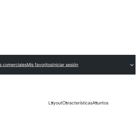
 comerciales
Mis favoritos
Iniciar sesión
Layout
Características
Asuntos