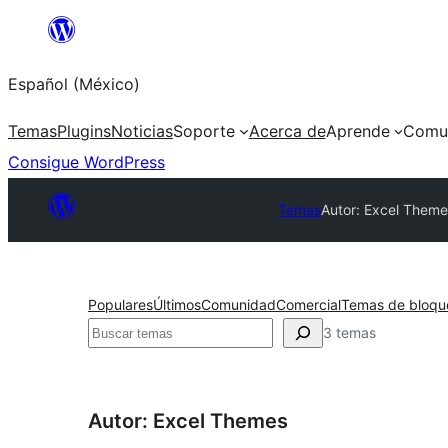
Saltar
al
Español (México)
contenido
Temas
Plugins
Noticias
Soporte
Acerca de
Aprende
Comu
Consigue WordPress
Temas
Autor: Excel Theme
Populares
Últimos
Comunidad
Comercial
Temas de bloqu
Buscar
3 temas
Autor: Excel Themes