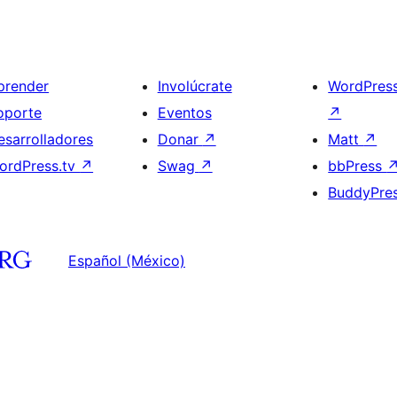
prender
Involúcrate
WordPres
oporte
Eventos
↗
esarrolladores
Donar
↗
Matt
↗
ordPress.tv
↗
Swag
↗
bbPress
BuddyPre
Español (México)