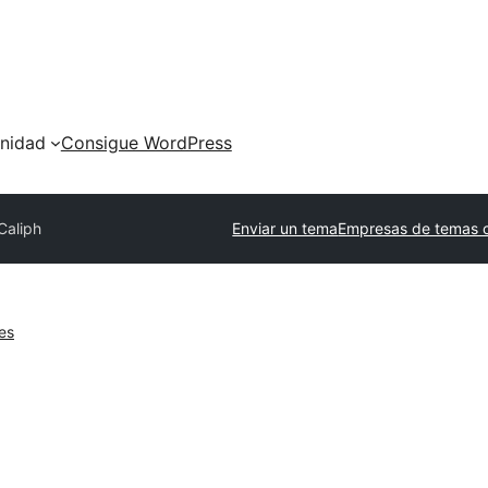
nidad
Consigue WordPress
Caliph
Enviar un tema
Empresas de temas 
es