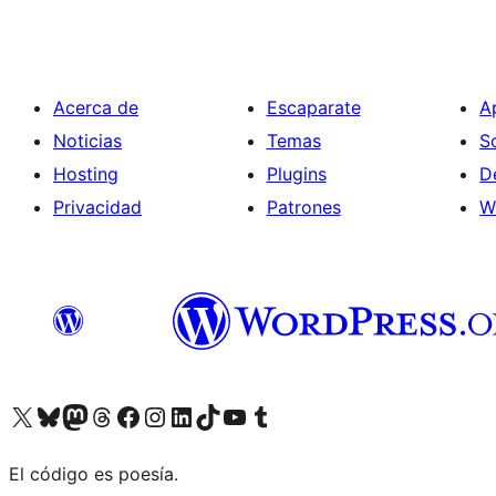
Acerca de
Escaparate
A
Noticias
Temas
S
Hosting
Plugins
D
Privacidad
Patrones
W
Visita nuestra cuenta de X (anteriormente Twitter)
Visita nuestra cuenta de Bluesky
Visita nuestra cuenta de Mastodon
Visita nuestra cuenta de Threads
Visita nuestra página de Facebook
Visita nuestra cuenta de Instagram
Visita nuestra cuenta de LinkedIn
Visita nuestra cuenta de TikTok
Visita nuestro canal de YouTube
Visita nuestra cuenta de Tumblr
El código es poesía.