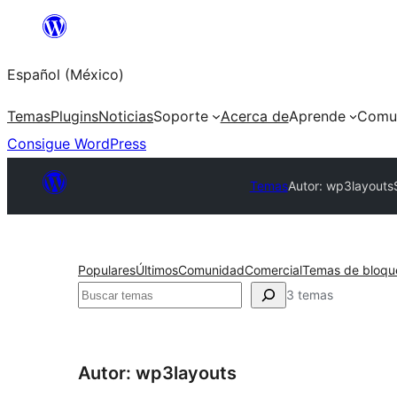
Saltar
al
Español (México)
contenido
Temas
Plugins
Noticias
Soporte
Acerca de
Aprende
Comu
Consigue WordPress
Temas
Autor: wp3layouts
Populares
Últimos
Comunidad
Comercial
Temas de bloqu
Buscar
3 temas
Autor: wp3layouts