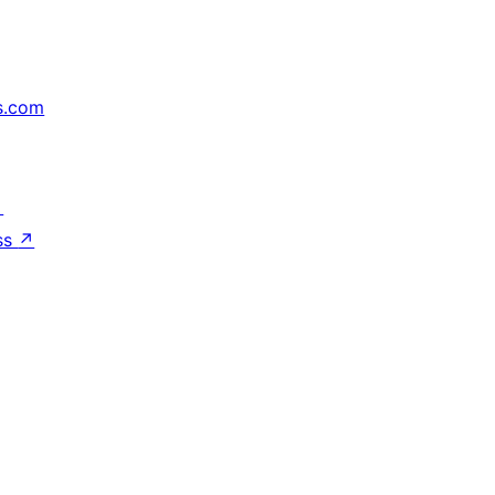
s.com
↗
ss
↗