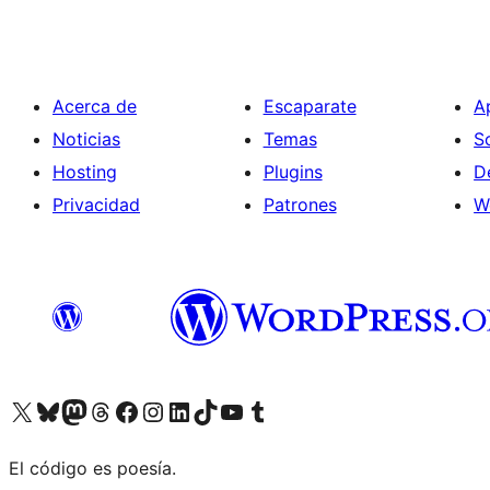
Acerca de
Escaparate
A
Noticias
Temas
S
Hosting
Plugins
D
Privacidad
Patrones
W
Visita nuestra cuenta de X (anteriormente Twitter)
Visita nuestra cuenta de Bluesky
Visita nuestra cuenta de Mastodon
Visita nuestra cuenta de Threads
Visita nuestra página de Facebook
Visita nuestra cuenta de Instagram
Visita nuestra cuenta de LinkedIn
Visita nuestra cuenta de TikTok
Visita nuestro canal de YouTube
Visita nuestra cuenta de Tumblr
El código es poesía.