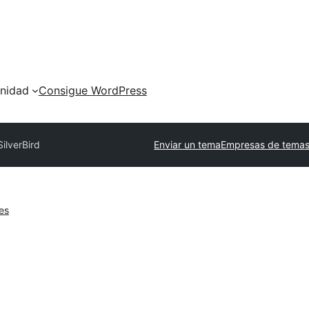
nidad
Consigue WordPress
SilverBird
Enviar un tema
Empresas de temas
es