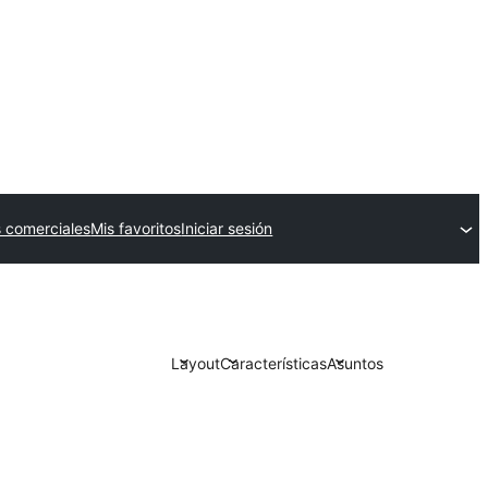
 comerciales
Mis favoritos
Iniciar sesión
Layout
Características
Asuntos