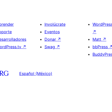
prender
Involúcrate
WordPres
oporte
Eventos
↗
esarrolladores
Donar
↗
Matt
↗
ordPress.tv
↗
Swag
↗
bbPress
BuddyPre
Español (México)