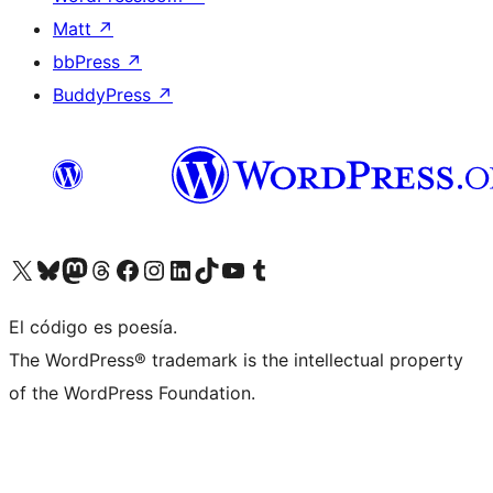
Matt
↗
bbPress
↗
BuddyPress
↗
Visita nuestra cuenta de X (anteriormente Twitter)
Visita nuestra cuenta de Bluesky
Visita nuestra cuenta de Mastodon
Visita nuestra cuenta de Threads
Visita nuestra página de Facebook
Visita nuestra cuenta de Instagram
Visita nuestra cuenta de LinkedIn
Visita nuestra cuenta de TikTok
Visita nuestro canal de YouTube
Visita nuestra cuenta de Tumblr
El código es poesía.
The WordPress® trademark is the intellectual property
of the WordPress Foundation.