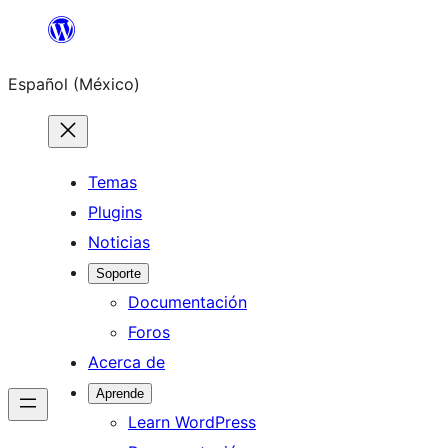
Saltar
al
Español (México)
contenido
Temas
Plugins
Noticias
Soporte
Documentación
Foros
Acerca de
Aprende
Learn WordPress