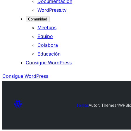
Documentación
WordPress.tv
Comunidad
Meetups
Equipo
Colabora
Educación
Consigue WordPress
Consigue WordPress
Temas
Autor: Themes4WP
Bl