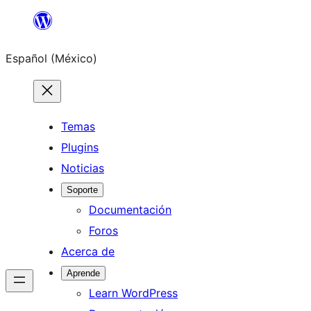
Saltar
al
Español (México)
contenido
Temas
Plugins
Noticias
Soporte
Documentación
Foros
Acerca de
Aprende
Learn WordPress