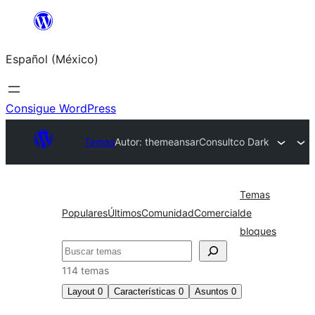
Saltar
al
Español (México)
contenido
Consigue WordPress
Temas
Autor: themeansar
Consultco Dark
Temas
Populares
Últimos
Comunidad
Comercial
de
bloques
Buscar
114 temas
Layout
0
Características
0
Asuntos
0