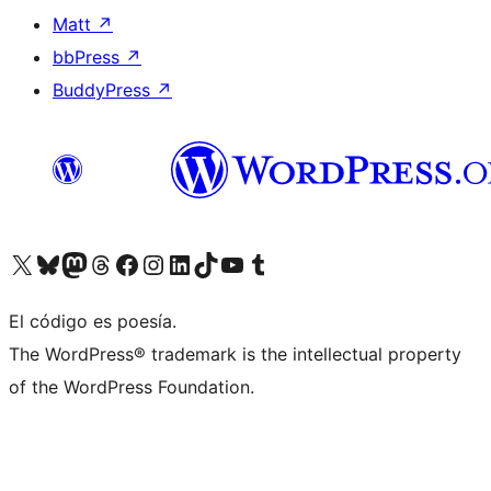
Matt
↗
bbPress
↗
BuddyPress
↗
Visita nuestra cuenta de X (anteriormente Twitter)
Visita nuestra cuenta de Bluesky
Visita nuestra cuenta de Mastodon
Visita nuestra cuenta de Threads
Visita nuestra página de Facebook
Visita nuestra cuenta de Instagram
Visita nuestra cuenta de LinkedIn
Visita nuestra cuenta de TikTok
Visita nuestro canal de YouTube
Visita nuestra cuenta de Tumblr
El código es poesía.
The WordPress® trademark is the intellectual property
of the WordPress Foundation.