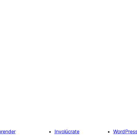
prender
Involúcrate
WordPres