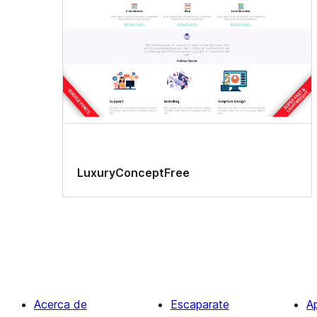
LuxuryConceptFree
Acerca de
Escaparate
A