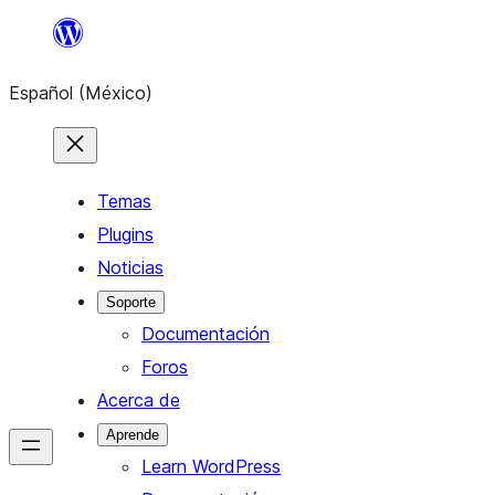
Saltar
al
Español (México)
contenido
Temas
Plugins
Noticias
Soporte
Documentación
Foros
Acerca de
Aprende
Learn WordPress