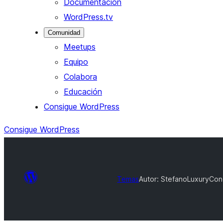
Documentación
WordPress.tv
Comunidad
Meetups
Equipo
Colabora
Educación
Consigue WordPress
Consigue WordPress
Temas
Autor: Stefano
LuxuryCon