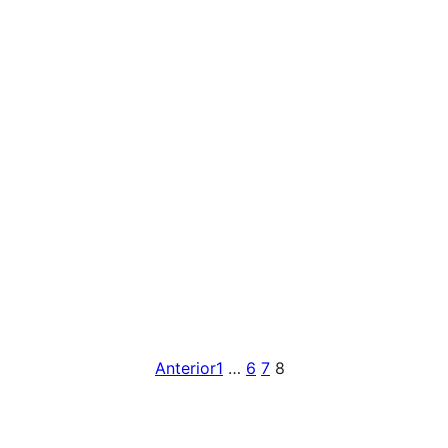
Anterior
1
…
6
7
8