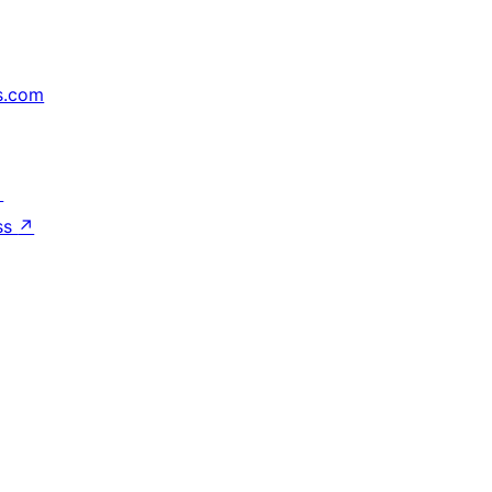
s.com
↗
ss
↗