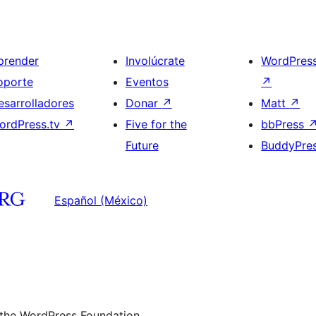
prender
Involúcrate
WordPres
oporte
Eventos
↗
esarrolladores
Donar
↗
Matt
↗
ordPress.tv
↗
Five for the
bbPress
Future
BuddyPre
Español (México)
 the WordPress Foundation.