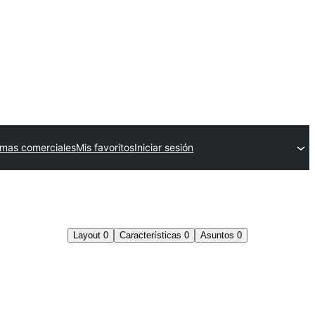
mas comerciales
Mis favoritos
Iniciar sesión
Layout
0
Características
0
Asuntos
0