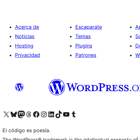
Acerca de
Escaparate
A
Noticias
Temas
S
Hosting
Plugins
D
Privacidad
Patrones
W
Visita nuestra cuenta de X (anteriormente Twitter)
Visita nuestra cuenta de Bluesky
Visita nuestra cuenta de Mastodon
Visita nuestra cuenta de Threads
Visita nuestra página de Facebook
Visita nuestra cuenta de Instagram
Visita nuestra cuenta de LinkedIn
Visita nuestra cuenta de TikTok
Visita nuestro canal de YouTube
Visita nuestra cuenta de Tumblr
El código es poesía.
The WordPress® trademark is the intellectual property of