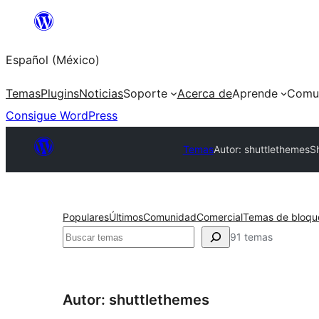
Saltar
al
Español (México)
contenido
Temas
Plugins
Noticias
Soporte
Acerca de
Aprende
Comu
Consigue WordPress
Temas
Autor: shuttlethemes
Sh
Populares
Últimos
Comunidad
Comercial
Temas de bloqu
Buscar
91 temas
Autor: shuttlethemes