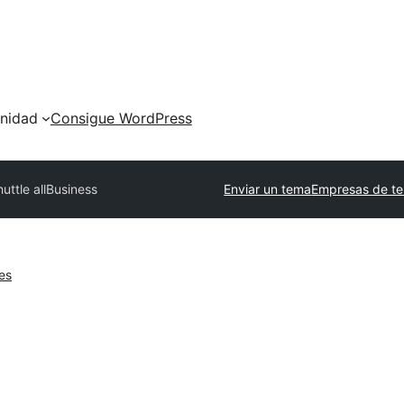
nidad
Consigue WordPress
uttle allBusiness
Enviar un tema
Empresas de te
es