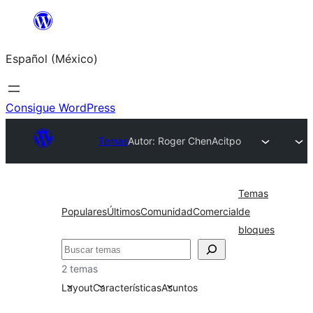
Saltar
al
Español (México)
contenido
Consigue WordPress
Temas
Autor: Roger Chen
Acitpo
Temas
Populares
Últimos
Comunidad
Comercial
de
bloques
Buscar
2 temas
Layout
Características
Asuntos