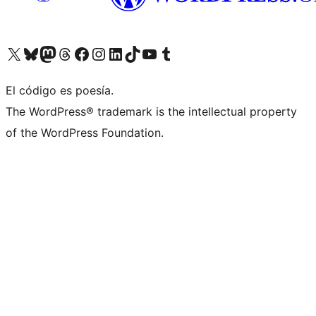
Visita nuestra cuenta de X (anteriormente Twitter)
Visita nuestra cuenta de Bluesky
Visita nuestra cuenta de Mastodon
Visita nuestra cuenta de Threads
Visita nuestra página de Facebook
Visita nuestra cuenta de Instagram
Visita nuestra cuenta de LinkedIn
Visita nuestra cuenta de TikTok
Visita nuestro canal de YouTube
Visita nuestra cuenta de Tumblr
El código es poesía.
The WordPress® trademark is the intellectual property
of the WordPress Foundation.