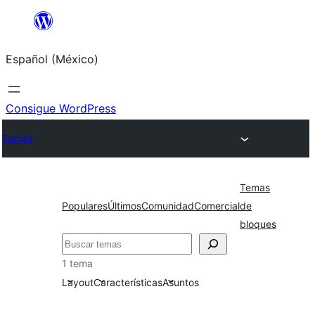
Saltar
al
Español (México)
contenido
Consigue WordPress
Temas
Temas
Populares
Últimos
Comunidad
Comercial
de
bloques
Buscar
1 tema
Layout
Características
Asuntos