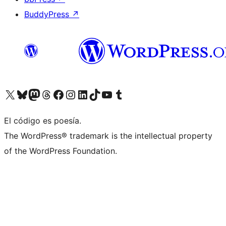
BuddyPress
↗
Visita nuestra cuenta de X (anteriormente Twitter)
Visita nuestra cuenta de Bluesky
Visita nuestra cuenta de Mastodon
Visita nuestra cuenta de Threads
Visita nuestra página de Facebook
Visita nuestra cuenta de Instagram
Visita nuestra cuenta de LinkedIn
Visita nuestra cuenta de TikTok
Visita nuestro canal de YouTube
Visita nuestra cuenta de Tumblr
El código es poesía.
The WordPress® trademark is the intellectual property
of the WordPress Foundation.