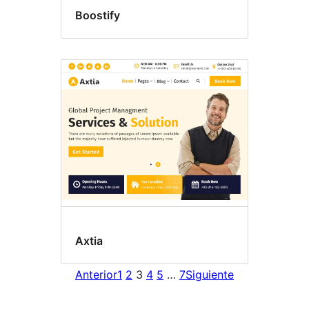
Boostify
Axtia
Anterior
1
2
3
4
5
…
7
Siguiente