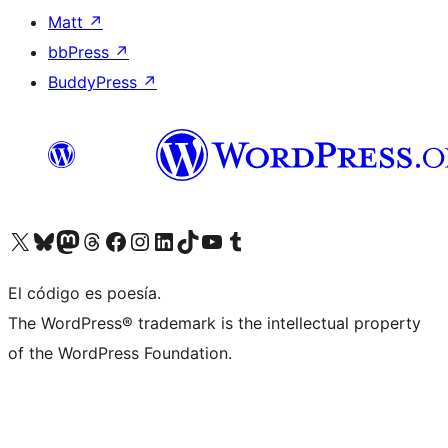
Matt
↗
bbPress
↗
BuddyPress
↗
Visita nuestra cuenta de X (anteriormente Twitter)
Visita nuestra cuenta de Bluesky
Visita nuestra cuenta de Mastodon
Visita nuestra cuenta de Threads
Visita nuestra página de Facebook
Visita nuestra cuenta de Instagram
Visita nuestra cuenta de LinkedIn
Visita nuestra cuenta de TikTok
Visita nuestro canal de YouTube
Visita nuestra cuenta de Tumblr
El código es poesía.
The WordPress® trademark is the intellectual property
of the WordPress Foundation.