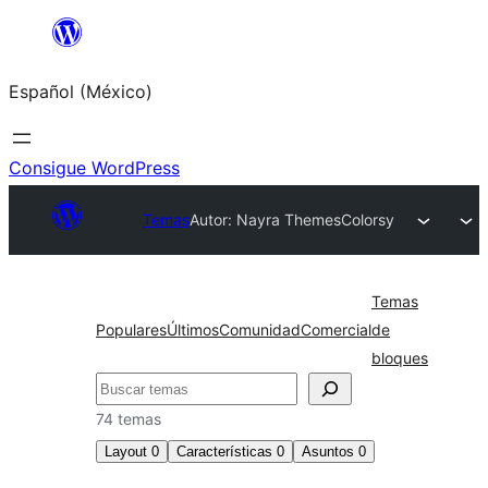
Saltar
al
Español (México)
contenido
Consigue WordPress
Temas
Autor: Nayra Themes
Colorsy
Temas
Populares
Últimos
Comunidad
Comercial
de
bloques
Buscar
74 temas
Layout
0
Características
0
Asuntos
0