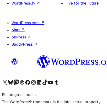
WordPress.tv
↗
Five for the Future
WordPress.com
↗
Matt
↗
bbPress
↗
BuddyPress
↗
Visita nuestra cuenta de X (anteriormente Twitter)
Visita nuestra cuenta de Bluesky
Visita nuestra cuenta de Mastodon
Visita nuestra cuenta de Threads
Visita nuestra página de Facebook
Visita nuestra cuenta de Instagram
Visita nuestra cuenta de LinkedIn
Visita nuestra cuenta de TikTok
Visita nuestro canal de YouTube
Visita nuestra cuenta de Tumblr
El código es poesía.
The WordPress® trademark is the intellectual property