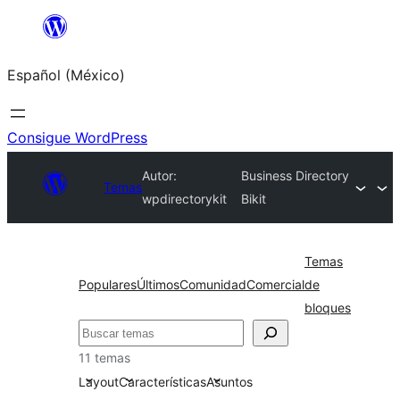
Saltar
al
Español (México)
contenido
Consigue WordPress
Autor:
Business Directory
Temas
wpdirectorykit
Bikit
Temas
Populares
Últimos
Comunidad
Comercial
de
bloques
Buscar
11 temas
Layout
Características
Asuntos