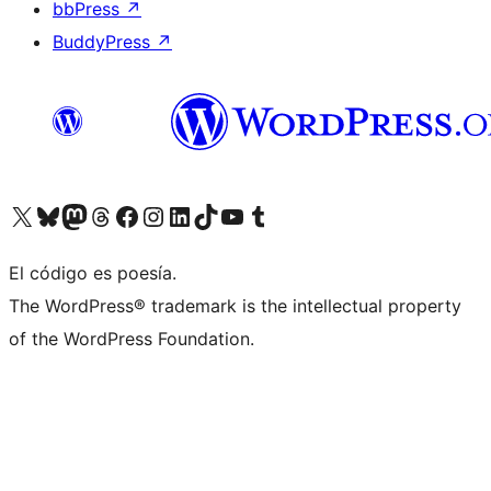
bbPress
↗
BuddyPress
↗
Visita nuestra cuenta de X (anteriormente Twitter)
Visita nuestra cuenta de Bluesky
Visita nuestra cuenta de Mastodon
Visita nuestra cuenta de Threads
Visita nuestra página de Facebook
Visita nuestra cuenta de Instagram
Visita nuestra cuenta de LinkedIn
Visita nuestra cuenta de TikTok
Visita nuestro canal de YouTube
Visita nuestra cuenta de Tumblr
El código es poesía.
The WordPress® trademark is the intellectual property
of the WordPress Foundation.