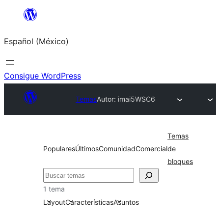
Saltar
al
Español (México)
contenido
Consigue WordPress
Temas
Autor: imai5
WSC6
Temas
Populares
Últimos
Comunidad
Comercial
de
bloques
Buscar
1 tema
Layout
Características
Asuntos