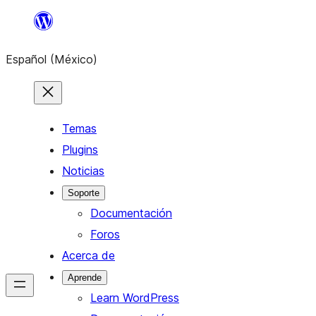
Saltar
al
Español (México)
contenido
Temas
Plugins
Noticias
Soporte
Documentación
Foros
Acerca de
Aprende
Learn WordPress