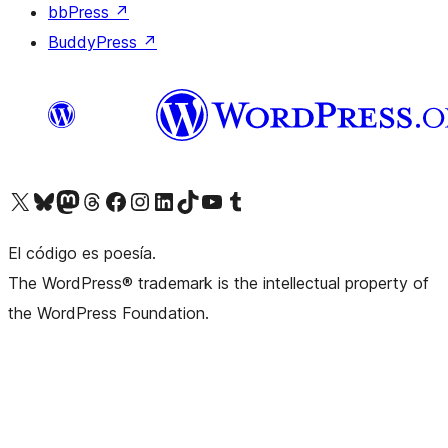
bbPress
↗
BuddyPress
↗
Visita nuestra cuenta de X (anteriormente Twitter)
Visita nuestra cuenta de Bluesky
Visita nuestra cuenta de Mastodon
Visita nuestra cuenta de Threads
Visita nuestra página de Facebook
Visita nuestra cuenta de Instagram
Visita nuestra cuenta de LinkedIn
Visita nuestra cuenta de TikTok
Visita nuestro canal de YouTube
Visita nuestra cuenta de Tumblr
El código es poesía.
The WordPress® trademark is the intellectual property of
the WordPress Foundation.