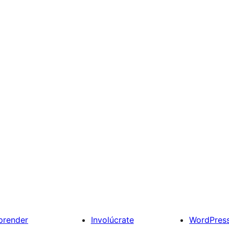
prender
Involúcrate
WordPres