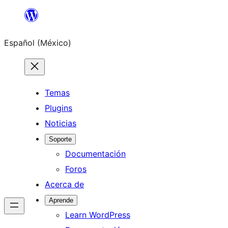
Saltar
al
Español (México)
contenido
Temas
Plugins
Noticias
Soporte
Documentación
Foros
Acerca de
Aprende
Learn WordPress