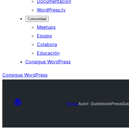
Documentación
WordPress.tv
Comunidad
Meetups
Equipo
Colabora
Educación
Consigue WordPress
Consigue WordPress
Temas
Autor: GuidebookPress
Gui