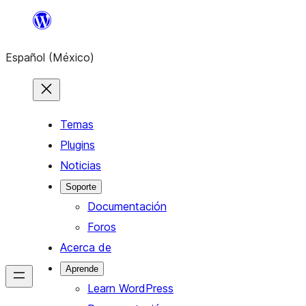
Saltar
al
Español (México)
contenido
Temas
Plugins
Noticias
Soporte
Documentación
Foros
Acerca de
Aprende
Learn WordPress