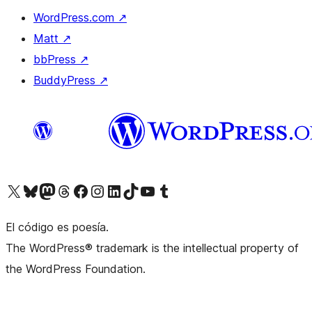
WordPress.com
↗
Matt
↗
bbPress
↗
BuddyPress
↗
Visita nuestra cuenta de X (anteriormente Twitter)
Visita nuestra cuenta de Bluesky
Visita nuestra cuenta de Mastodon
Visita nuestra cuenta de Threads
Visita nuestra página de Facebook
Visita nuestra cuenta de Instagram
Visita nuestra cuenta de LinkedIn
Visita nuestra cuenta de TikTok
Visita nuestro canal de YouTube
Visita nuestra cuenta de Tumblr
El código es poesía.
The WordPress® trademark is the intellectual property of
the WordPress Foundation.