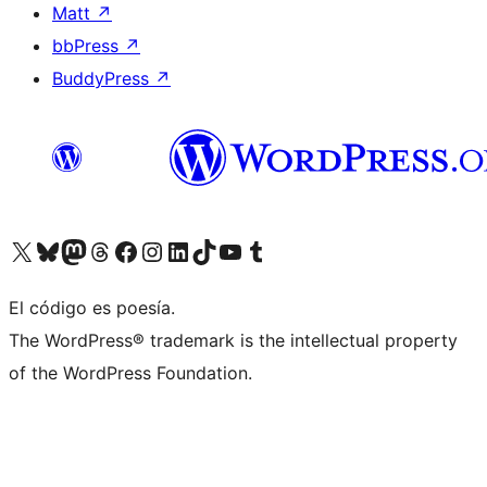
Matt
↗
bbPress
↗
BuddyPress
↗
Visita nuestra cuenta de X (anteriormente Twitter)
Visita nuestra cuenta de Bluesky
Visita nuestra cuenta de Mastodon
Visita nuestra cuenta de Threads
Visita nuestra página de Facebook
Visita nuestra cuenta de Instagram
Visita nuestra cuenta de LinkedIn
Visita nuestra cuenta de TikTok
Visita nuestro canal de YouTube
Visita nuestra cuenta de Tumblr
El código es poesía.
The WordPress® trademark is the intellectual property
of the WordPress Foundation.