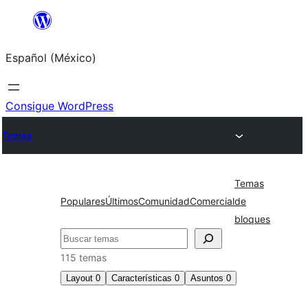
Saltar
al
Español (México)
contenido
Consigue WordPress
Temas
Temas
Populares
Últimos
Comunidad
Comercial
de
bloques
Buscar
115 temas
Layout
0
Características
0
Asuntos
0