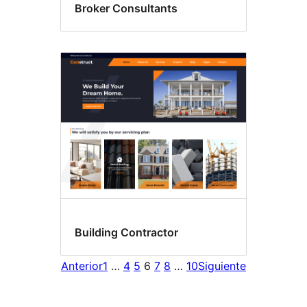
Broker Consultants
Building Contractor
Anterior
1
…
4
5
6
7
8
…
10
Siguiente