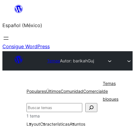
Saltar
al
Español (México)
contenido
Consigue WordPress
Temas
Autor: barikah
Guj
Temas
Populares
Últimos
Comunidad
Comercial
de
bloques
Buscar
1 tema
Layout
Características
Asuntos