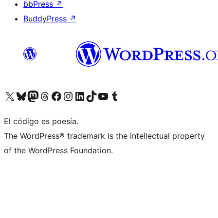
bbPress
↗
BuddyPress
↗
Visita nuestra cuenta de X (anteriormente Twitter)
Visita nuestra cuenta de Bluesky
Visita nuestra cuenta de Mastodon
Visita nuestra cuenta de Threads
Visita nuestra página de Facebook
Visita nuestra cuenta de Instagram
Visita nuestra cuenta de LinkedIn
Visita nuestra cuenta de TikTok
Visita nuestro canal de YouTube
Visita nuestra cuenta de Tumblr
El código es poesía.
The WordPress® trademark is the intellectual property
of the WordPress Foundation.