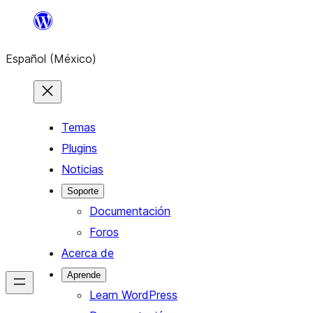
Saltar
al
Español (México)
contenido
Temas
Plugins
Noticias
Soporte
Documentación
Foros
Acerca de
Aprende
Learn WordPress