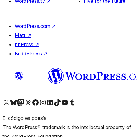
WordPress.tv
↗
Five for the Future
WordPress.com
↗
Matt
↗
bbPress
↗
BuddyPress
↗
Visita nuestra cuenta de X (anteriormente Twitter)
Visita nuestra cuenta de Bluesky
Visita nuestra cuenta de Mastodon
Visita nuestra cuenta de Threads
Visita nuestra página de Facebook
Visita nuestra cuenta de Instagram
Visita nuestra cuenta de LinkedIn
Visita nuestra cuenta de TikTok
Visita nuestro canal de YouTube
Visita nuestra cuenta de Tumblr
El código es poesía.
The WordPress® trademark is the intellectual property of
the WordPress Foundation.