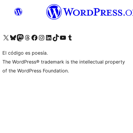
Visita nuestra cuenta de X (anteriormente Twitter)
Visita nuestra cuenta de Bluesky
Visita nuestra cuenta de Mastodon
Visita nuestra cuenta de Threads
Visita nuestra página de Facebook
Visita nuestra cuenta de Instagram
Visita nuestra cuenta de LinkedIn
Visita nuestra cuenta de TikTok
Visita nuestro canal de YouTube
Visita nuestra cuenta de Tumblr
El código es poesía.
The WordPress® trademark is the intellectual property
of the WordPress Foundation.