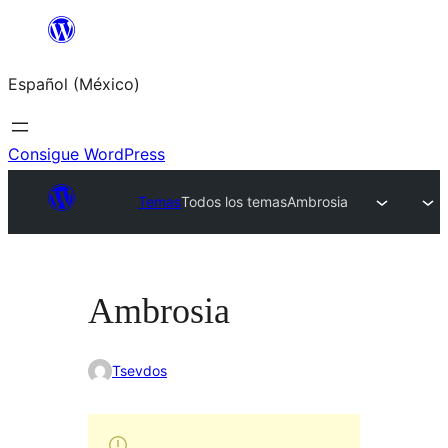
Saltar
al
Español (México)
contenido
Consigue WordPress
Temas
Todos los temas
Ambrosia
Ambrosia
Tsevdos