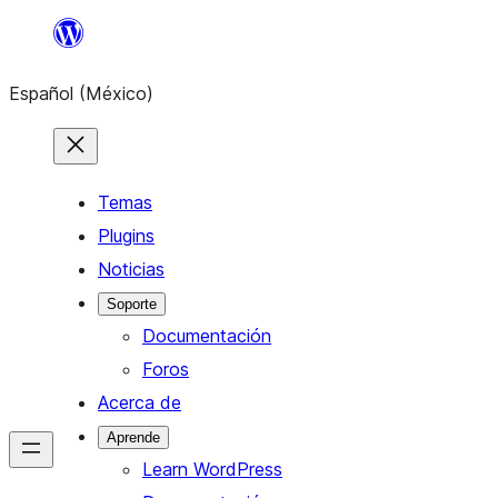
Saltar
al
Español (México)
contenido
Temas
Plugins
Noticias
Soporte
Documentación
Foros
Acerca de
Aprende
Learn WordPress