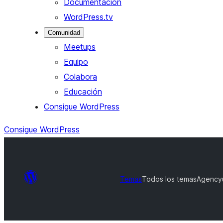
Documentación
WordPress.tv
Comunidad
Meetups
Equipo
Colabora
Educación
Consigue WordPress
Consigue WordPress
Temas
Todos los temas
Agency