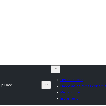
Enviar un tema
up Dark
Empresas de temas comercia
Mis favoritos
Iniciar sesión