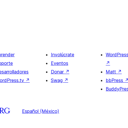
prender
Involúcrate
WordPres
oporte
Eventos
↗
esarrolladores
Donar
↗
Matt
↗
ordPress.tv
↗
Swag
↗
bbPress
BuddyPre
Español (México)