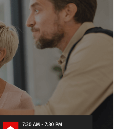
Versión
0.3
Última actualización
6 noviembre, 2021
Instalaciones activas
10+
Versión de PHP
7.0
Página de inicio del tema