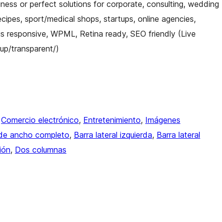
ess or perfect solutions for corporate, consulting, wedding
recipes, sport/medical shops, startups, online agencies,
is responsive, WPML, Retina ready, SEO friendly (Live
up/transparent/)
 
Comercio electrónico
, 
Entretenimiento
, 
Imágenes
a de ancho completo
, 
Barra lateral izquierda
, 
Barra lateral
ión
, 
Dos columnas