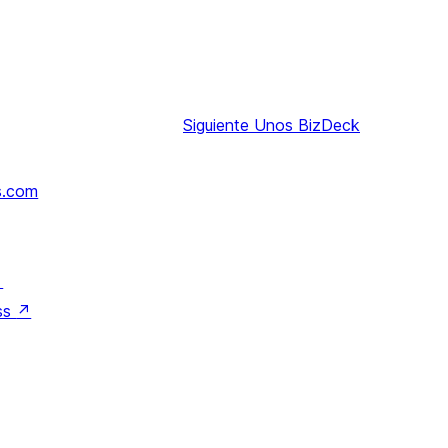
Siguiente
Unos BizDeck
s.com
↗
ss
↗