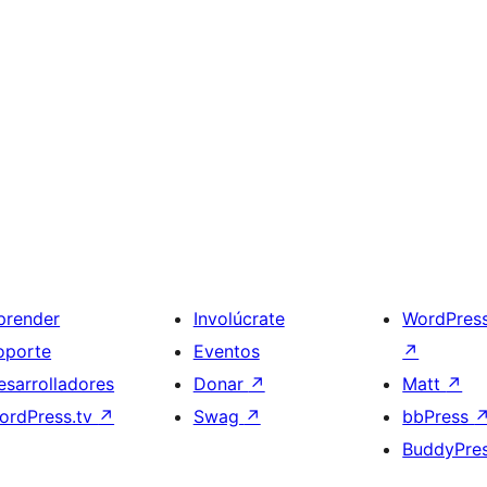
prender
Involúcrate
WordPres
oporte
Eventos
↗
esarrolladores
Donar
↗
Matt
↗
ordPress.tv
↗
Swag
↗
bbPress
BuddyPre