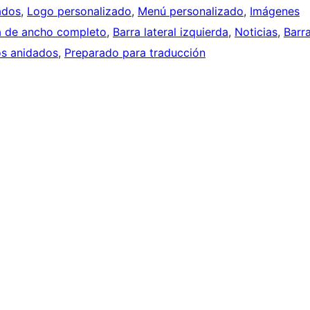
ados
, 
Logo personalizado
, 
Menú personalizado
, 
Imágenes
la de ancho completo
, 
Barra lateral izquierda
, 
Noticias
, 
Barr
s anidados
, 
Preparado para traducción