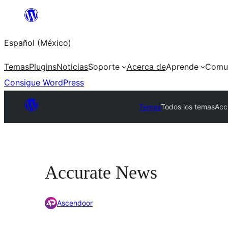
Saltar
al
Español (México)
contenido
Temas
Plugins
Noticias
Soporte
Acerca de
Aprende
Comu
Consigue WordPress
Temas
Todos los temas
Acc
Accurate News
Ascendoor