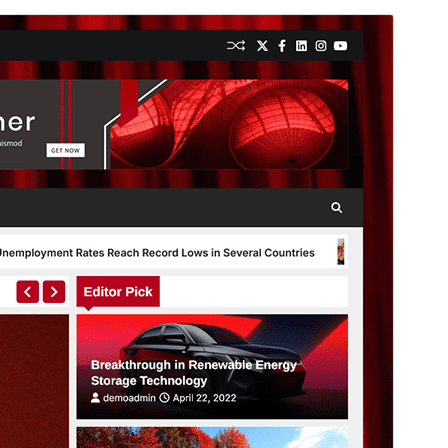
Vista previa
Descargar
Versión
1.0.2
Última actualización
5 agosto, 2026
Instalaciones activas
200+
Versión de WordPress
5.0
Versión de PHP
8.0
Página de inicio del tema