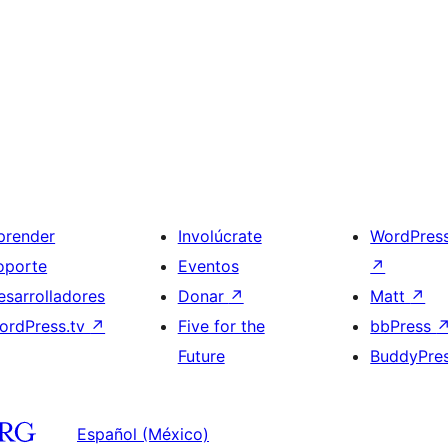
prender
Involúcrate
WordPres
oporte
Eventos
↗
esarrolladores
Donar
↗
Matt
↗
ordPress.tv
↗
Five for the
bbPress
Future
BuddyPre
Español (México)