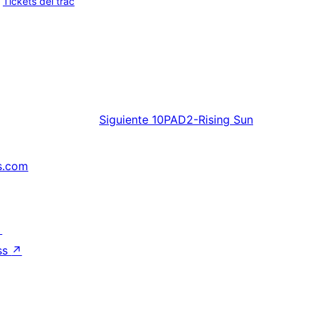
Tickets del trac
Siguiente
10PAD2-Rising Sun
s.com
↗
ss
↗