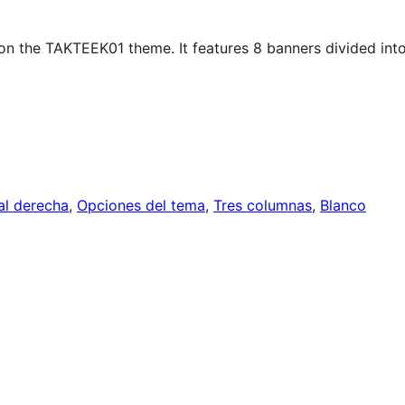
the TAKTEEK01 theme. It features 8 banners divided int
ral derecha
, 
Opciones del tema
, 
Tres columnas
, 
Blanco