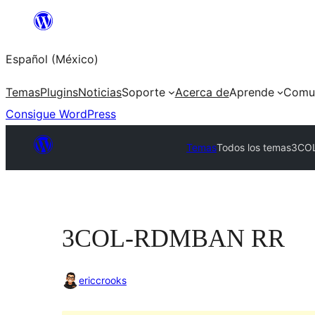
Saltar
al
Español (México)
contenido
Temas
Plugins
Noticias
Soporte
Acerca de
Aprende
Comu
Consigue WordPress
Temas
Todos los temas
3CO
3COL-RDMBAN RR
ericcrooks