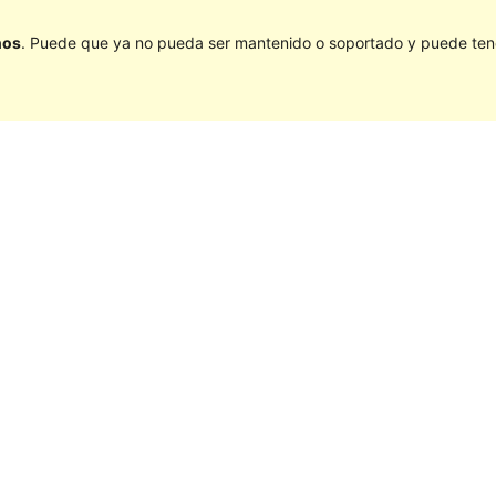
ños
. Puede que ya no pueda ser mantenido o soportado y puede tener