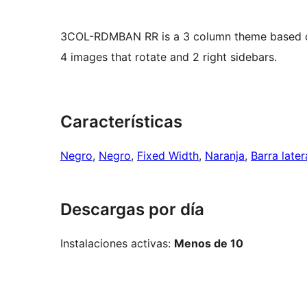
3COL-RDMBAN RR is a 3 column theme based on 
4 images that rotate and 2 right sidebars.
Características
Negro
, 
Negro
, 
Fixed Width
, 
Naranja
, 
Barra late
Descargas por día
Instalaciones activas:
Menos de 10