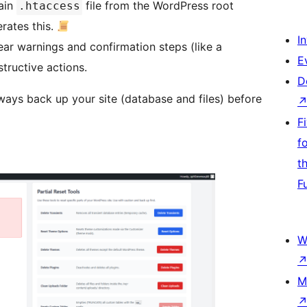
main
file from the WordPress root
.htaccess
rates this.
I
lear warnings and confirmation steps (like a
E
tructive actions.
D
Always back up your site (database and files) before
F
f
t
F
W
M