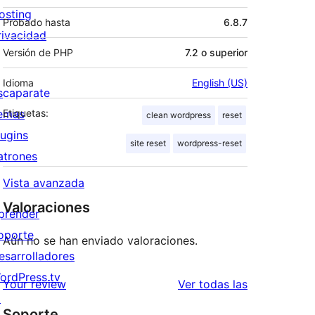
osting
Probado hasta
6.8.7
rivacidad
Versión de PHP
7.2 o superior
Idioma
English (US)
scaparate
emas
Etiquetas:
clean wordpress
reset
lugins
site reset
wordpress-reset
atrones
Vista avanzada
Valoraciones
prender
oporte
Aún no se han enviado valoraciones.
esarrolladores
ordPress.tv
valoraciones
Your review
Ver todas las
↗
Soporte