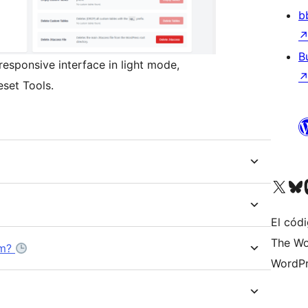
b
B
responsive interface in light mode,
eset Tools.
Visita nuestra cuenta de X (an
Visita nues
Vi
El códi
The Wo
em?
WordPr