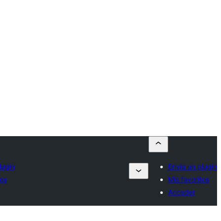
lugin
Envía un plugin
tos
Mis favoritos
Acceder