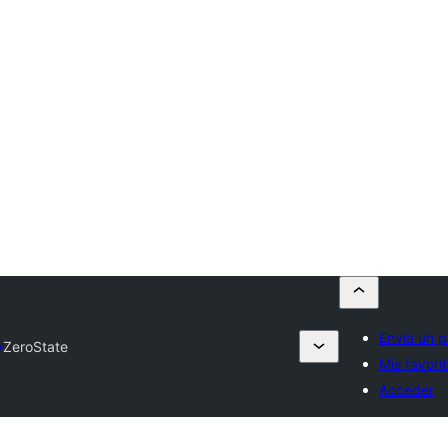
Envía un p
y
ZeroState
Mis favori
Acceder