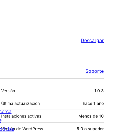
Descargar
Soporte
Meta
Versión
1.0.3
Última actualización
hace
1 año
cerca
Instalaciones activas
Menos de 10
e
oticias
Versión de WordPress
5.0 o superior