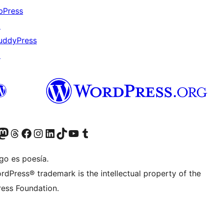
bPress
↗
uddyPress
↗
teriormente Twitter)
tra cuenta de Bluesky
sita nuestra cuenta de Mastodon
Visita nuestra cuenta de Threads
Visita nuestra página de Facebook
Visita nuestra cuenta de Instagram
Visita nuestra cuenta de LinkedIn
Visita nuestra cuenta de TikTok
Visita nuestro canal de YouTube
Visita nuestra cuenta de Tumblr
go es poesía.
rdPress® trademark is the intellectual property of the
ess Foundation.