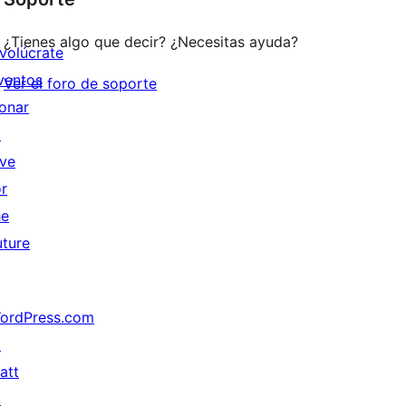
¿Tienes algo que decir? ¿Necesitas ayuda?
nvolúcrate
ventos
Ver el foro de soporte
onar
↗
ive
or
he
uture
ordPress.com
↗
att
↗