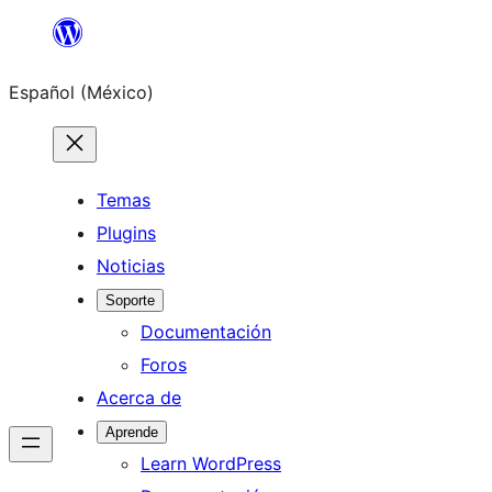
Saltar
al
Español (México)
contenido
Temas
Plugins
Noticias
Soporte
Documentación
Foros
Acerca de
Aprende
Learn WordPress