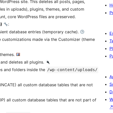
WordPress site. This deletes all posts, pages,
H
es in uploads), plugins, themes, and custom
P
nt, core WordPress files are preserved.
S)
:
sient database entries (temporary cache).
E
e customizations made via the Customizer (theme
T
P
l themes.
P
 and deletes all plugins.
les and folders inside the
/wp-content/uploads/
A
S
UNCATE) all custom database tables that are not
D
W
OP) all custom database tables that are not part of