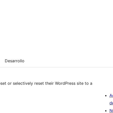
Desarrollo
set or selectively reset their WordPress site to a
A
d
N