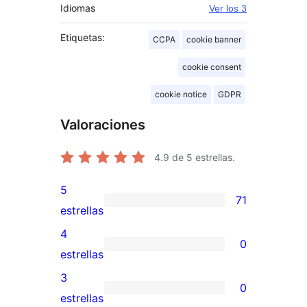
Idiomas
Ver los 3
Etiquetas:
CCPA
cookie banner
cookie consent
cookie notice
GDPR
Valoraciones
4.9
de 5 estrellas.
5
71
71
estrellas
valoraciones
4
0
de
0
estrellas
5
valoraciones
3
0
estrellas
de
0
estrellas