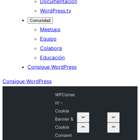
Documentación
WordPress.tv
Comunidad
Meetups
Equipo
Colabora
Educación
Consigue WordPress
Consigue WordPress
WPConse
nt –
Cookie
Banner &
Cookie
Consent