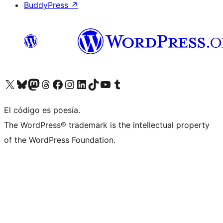
BuddyPress
↗
Visita nuestra cuenta de X (anteriormente Twitter)
Visita nuestra cuenta de Bluesky
Visita nuestra cuenta de Mastodon
Visita nuestra cuenta de Threads
Visita nuestra página de Facebook
Visita nuestra cuenta de Instagram
Visita nuestra cuenta de LinkedIn
Visita nuestra cuenta de TikTok
Visita nuestro canal de YouTube
Visita nuestra cuenta de Tumblr
El código es poesía.
The WordPress® trademark is the intellectual property
of the WordPress Foundation.