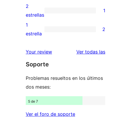
4
valoraciones
2
1
estrellas
de
1
estrellas
3
valoración
1
2
estrellas
de
2
estrella
2
valoraciones
estrellas
de
valoracione
Your review
Ver todas las
1
Soporte
estrellas
Problemas resueltos en los últimos
dos meses:
5 de 7
Ver el foro de soporte