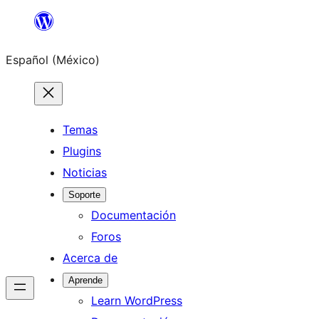
Saltar
al
Español (México)
contenido
Temas
Plugins
Noticias
Soporte
Documentación
Foros
Acerca de
Aprende
Learn WordPress