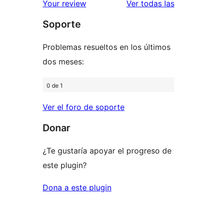
de
valoracione
Your review
Ver todas las
1
Soporte
estrellas
Problemas resueltos en los últimos
dos meses:
0 de 1
Ver el foro de soporte
Donar
¿Te gustaría apoyar el progreso de
este plugin?
Dona a este plugin