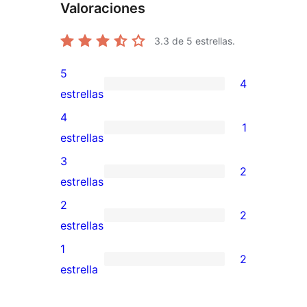
Valoraciones
3.3
de 5 estrellas.
5
4
4
estrellas
valoraciones
4
1
de
1
estrellas
5
valoración
3
2
estrellas
de
2
estrellas
4
valoraciones
2
2
estrellas
de
2
estrellas
3
valoraciones
1
2
estrellas
de
2
estrella
2
valoraciones
estrellas