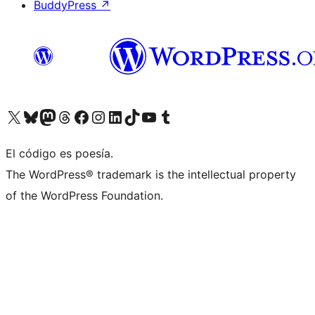
BuddyPress
↗
Visita nuestra cuenta de X (anteriormente Twitter)
Visita nuestra cuenta de Bluesky
Visita nuestra cuenta de Mastodon
Visita nuestra cuenta de Threads
Visita nuestra página de Facebook
Visita nuestra cuenta de Instagram
Visita nuestra cuenta de LinkedIn
Visita nuestra cuenta de TikTok
Visita nuestro canal de YouTube
Visita nuestra cuenta de Tumblr
El código es poesía.
The WordPress® trademark is the intellectual property
of the WordPress Foundation.