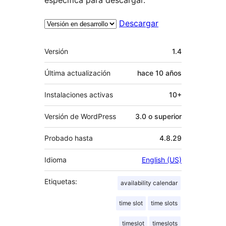
Descargar
Meta
Versión
1.4
Última actualización
hace
10 años
Instalaciones activas
10+
Versión de WordPress
3.0 o superior
Probado hasta
4.8.29
Idioma
English (US)
Etiquetas:
availability calendar
time slot
time slots
timeslot
timeslots