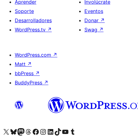
Aprender
Involúcrate
Soporte
Eventos
Desarrolladores
Donar
↗
WordPress.tv
↗
Swag
↗
WordPress.com
↗
Matt
↗
bbPress
↗
BuddyPress
↗
Visita nuestra cuenta de X (anteriormente Twitter)
Visita nuestra cuenta de Bluesky
Visita nuestra cuenta de Mastodon
Visita nuestra cuenta de Threads
Visita nuestra página de Facebook
Visita nuestra cuenta de Instagram
Visita nuestra cuenta de LinkedIn
Visita nuestra cuenta de TikTok
Visita nuestro canal de YouTube
Visita nuestra cuenta de Tumblr