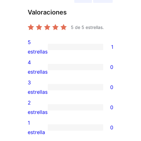
Valoraciones
5
de 5 estrellas.
5
1
1
estrellas
valoración
4
0
de
0
estrellas
5
valoraciones
3
0
estrellas
de
0
estrellas
4
valoraciones
2
0
estrellas
de
0
estrellas
3
valoraciones
1
0
estrellas
de
0
estrella
2