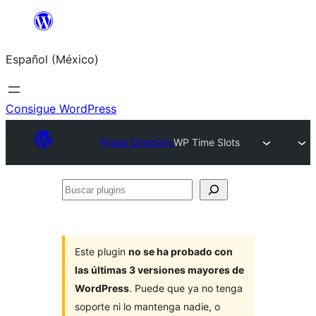
Saltar
al
Español (México)
contenido
Consigue WordPress
Plugin Directory
WP Time Slots
Buscar
plugins
Este plugin
no se ha probado con
las últimas 3 versiones mayores de
WordPress
. Puede que ya no tenga
soporte ni lo mantenga nadie, o