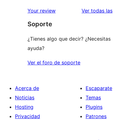
valoraciones
estrellas
de
valoracione
Your review
Ver todas las
1
Soporte
estrellas
¿Tienes algo que decir? ¿Necesitas
ayuda?
Ver el foro de soporte
Acerca de
Escaparate
Noticias
Temas
Hosting
Plugins
Privacidad
Patrones