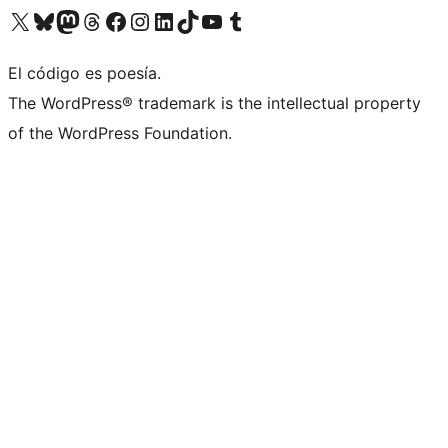
Visita nuestra cuenta de X (anteriormente Twitter)
Visita nuestra cuenta de Bluesky
Visita nuestra cuenta de Mastodon
Visita nuestra cuenta de Threads
Visita nuestra página de Facebook
Visita nuestra cuenta de Instagram
Visita nuestra cuenta de LinkedIn
Visita nuestra cuenta de TikTok
Visita nuestro canal de YouTube
Visita nuestra cuenta de Tumblr
El código es poesía.
The WordPress® trademark is the intellectual property
of the WordPress Foundation.