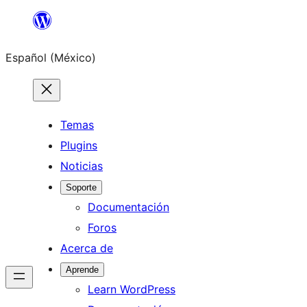
Saltar
al
Español (México)
contenido
Temas
Plugins
Noticias
Soporte
Documentación
Foros
Acerca de
Aprende
Learn WordPress