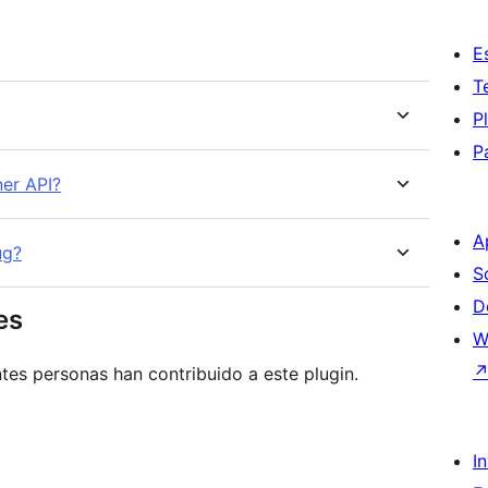
E
T
P
P
ner API?
A
ug?
S
D
es
W
tes personas han contribuido a este plugin.
I