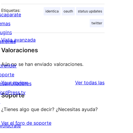
Etiquetas:
identica
oauth
status updates
scaparate
emas
twitter
lugins
Vista avanzada
atrones
Valoraciones
Aún no se han enviado valoraciones.
prender
oporte
valoraciones
Your review
Ver todas las
esarrolladores
ordPress.tv
Soporte
↗
¿Tienes algo que decir? ¿Necesitas ayuda?
Ver el foro de soporte
nvolúcrate