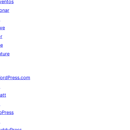
ventos
onar
↗
ive
or
he
uture
ordPress.com
↗
att
↗
bPress
↗
uddyPress