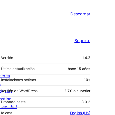
Descargar
Soporte
Meta
Versión
1.4.2
Última actualización
hace
15 años
cerca
Instalaciones activas
10+
e
oticias
Versión de WordPress
2.7.0 o superior
osting
Probado hasta
3.3.2
rivacidad
Idioma
English (US)