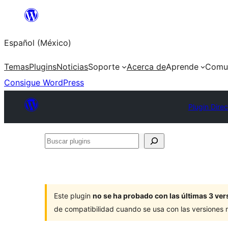
Saltar
al
Español (México)
contenido
Temas
Plugins
Noticias
Soporte
Acerca de
Aprende
Comu
Consigue WordPress
Plugin Direc
Buscar
plugins
Este plugin
no se ha probado con las últimas 3 v
de compatibilidad cuando se usa con las versiones