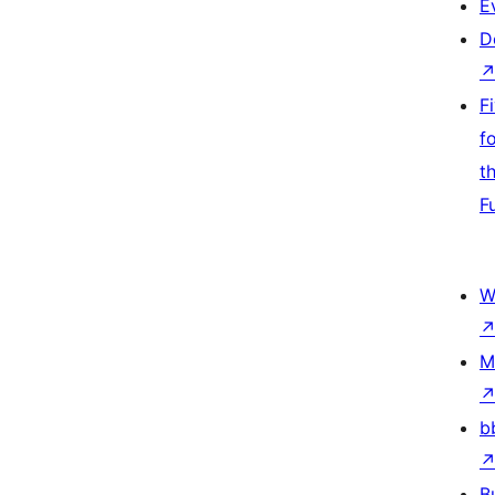
E
D
F
f
t
F
W
M
b
B