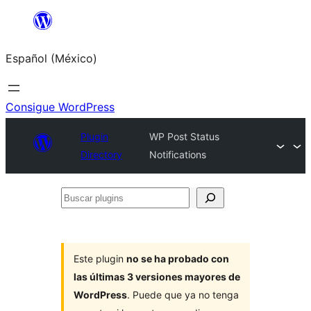
Saltar
al
Español (México)
contenido
Consigue WordPress
Plugin
WP Post Status
Directory
Notifications
Buscar
plugins
Este plugin
no se ha probado con
las últimas 3 versiones mayores de
WordPress
. Puede que ya no tenga