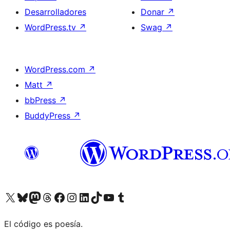
Desarrolladores
Donar
↗
WordPress.tv
↗
Swag
↗
WordPress.com
↗
Matt
↗
bbPress
↗
BuddyPress
↗
Visita nuestra cuenta de X (anteriormente Twitter)
Visita nuestra cuenta de Bluesky
Visita nuestra cuenta de Mastodon
Visita nuestra cuenta de Threads
Visita nuestra página de Facebook
Visita nuestra cuenta de Instagram
Visita nuestra cuenta de LinkedIn
Visita nuestra cuenta de TikTok
Visita nuestro canal de YouTube
Visita nuestra cuenta de Tumblr
El código es poesía.