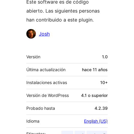
Este software es de código
abierto. Las siguientes personas
han contribuido a este plugin.
Colaboradores
Josh
Meta
Versión
1.0
Última actualización
hace
11 años
Instalaciones activas
10+
Versión de WordPress
4.1 o superior
Probado hasta
4.2.39
Idioma
English (US)
Etiquetas: