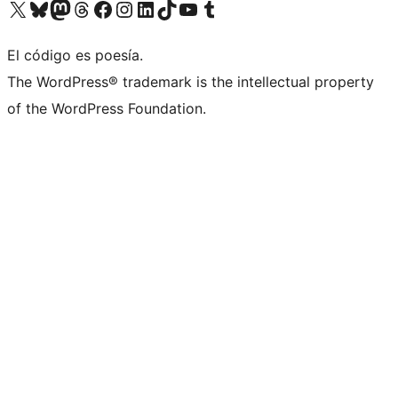
Visita nuestra cuenta de X (anteriormente Twitter)
Visita nuestra cuenta de Bluesky
Visita nuestra cuenta de Mastodon
Visita nuestra cuenta de Threads
Visita nuestra página de Facebook
Visita nuestra cuenta de Instagram
Visita nuestra cuenta de LinkedIn
Visita nuestra cuenta de TikTok
Visita nuestro canal de YouTube
Visita nuestra cuenta de Tumblr
El código es poesía.
The WordPress® trademark is the intellectual property
of the WordPress Foundation.