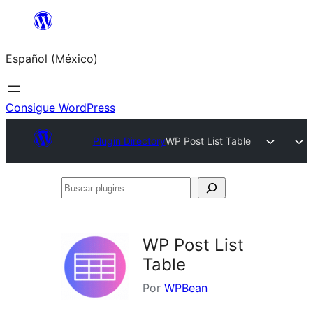
Saltar
al
Español (México)
contenido
Consigue WordPress
Plugin Directory
WP Post List Table
Buscar
plugins
WP Post List
Table
Por
WPBean