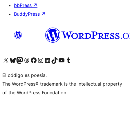
bbPress
↗
BuddyPress
↗
Visita nuestra cuenta de X (anteriormente Twitter)
Visita nuestra cuenta de Bluesky
Visita nuestra cuenta de Mastodon
Visita nuestra cuenta de Threads
Visita nuestra página de Facebook
Visita nuestra cuenta de Instagram
Visita nuestra cuenta de LinkedIn
Visita nuestra cuenta de TikTok
Visita nuestro canal de YouTube
Visita nuestra cuenta de Tumblr
El código es poesía.
The WordPress® trademark is the intellectual property
of the WordPress Foundation.