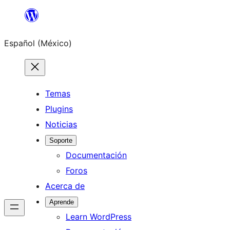
Saltar
al
Español (México)
contenido
Temas
Plugins
Noticias
Soporte
Documentación
Foros
Acerca de
Aprende
Learn WordPress