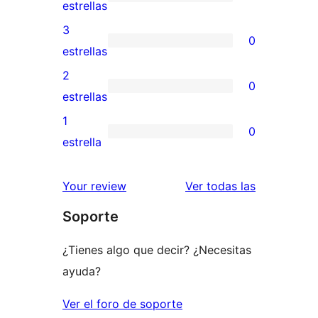
de
3
estrellas
5
valoraciones
3
0
estrellas
de
0
estrellas
4
valoraciones
2
0
estrellas
de
0
estrellas
3
valoraciones
1
0
estrellas
de
0
estrella
2
valoraciones
estrellas
de
valoracione
Your review
Ver todas las
1
Soporte
estrellas
¿Tienes algo que decir? ¿Necesitas
ayuda?
Ver el foro de soporte