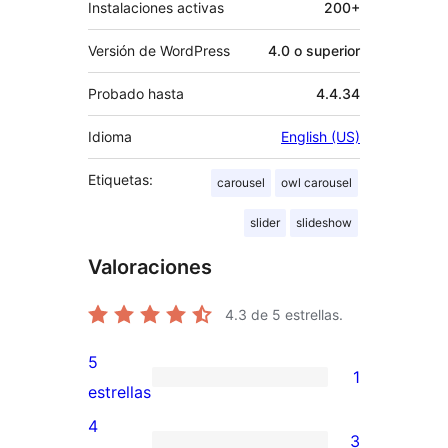
Instalaciones activas
200+
Versión de WordPress
4.0 o superior
Probado hasta
4.4.34
Idioma
English (US)
Etiquetas:
carousel
owl carousel
slider
slideshow
Valoraciones
4.3
de 5 estrellas.
5
1
1
estrellas
valoración
4
3