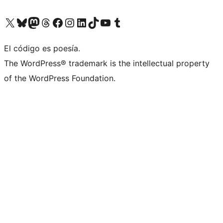
Visita nuestra cuenta de X (anteriormente Twitter)
Visita nuestra cuenta de Bluesky
Visita nuestra cuenta de Mastodon
Visita nuestra cuenta de Threads
Visita nuestra página de Facebook
Visita nuestra cuenta de Instagram
Visita nuestra cuenta de LinkedIn
Visita nuestra cuenta de TikTok
Visita nuestro canal de YouTube
Visita nuestra cuenta de Tumblr
El código es poesía.
The WordPress® trademark is the intellectual property
of the WordPress Foundation.