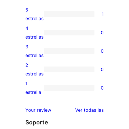
5
1
1
estrellas
valoración
4
0
de
0
estrellas
5
valoraciones
3
0
estrellas
de
0
estrellas
4
valoraciones
2
0
estrellas
de
0
estrellas
3
valoraciones
1
0
estrellas
de
0
estrella
2
valoraciones
estrellas
de
valoracione
Your review
Ver todas las
1
Soporte
estrellas