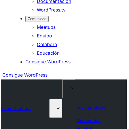
Documentación
WordPress.tv
Comunidad
Meetups
Equipo
Colabora
Educación
Consigue WordPress
Consigue WordPress
Envía un plugin
Plugin Directory
Mis favoritos
Acceder