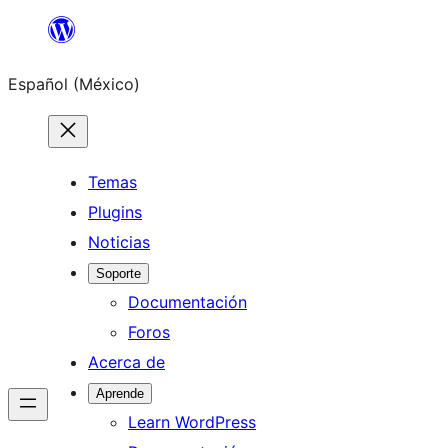
Saltar
al
Español (México)
contenido
Temas
Plugins
Noticias
Soporte
Documentación
Foros
Acerca de
Aprende
Learn WordPress