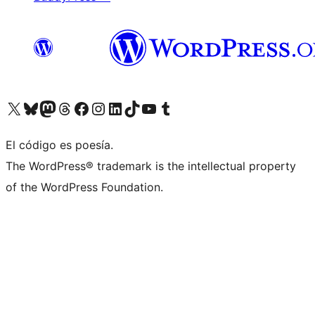
Visita nuestra cuenta de X (anteriormente Twitter)
Visita nuestra cuenta de Bluesky
Visita nuestra cuenta de Mastodon
Visita nuestra cuenta de Threads
Visita nuestra página de Facebook
Visita nuestra cuenta de Instagram
Visita nuestra cuenta de LinkedIn
Visita nuestra cuenta de TikTok
Visita nuestro canal de YouTube
Visita nuestra cuenta de Tumblr
El código es poesía.
The WordPress® trademark is the intellectual property
of the WordPress Foundation.