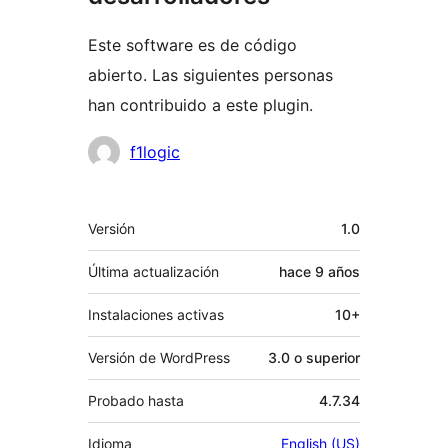
Este software es de código
abierto. Las siguientes personas
han contribuido a este plugin.
Colaboradores
f1logic
Meta
Versión
1.0
Última actualización
hace
9 años
Instalaciones activas
10+
Versión de WordPress
3.0 o superior
Probado hasta
4.7.34
Idioma
English (US)