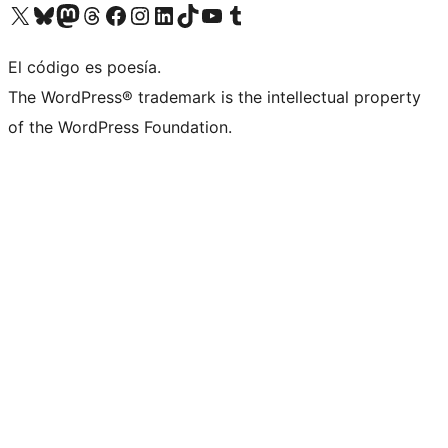
Visita nuestra cuenta de X (anteriormente Twitter)
Visita nuestra cuenta de Bluesky
Visita nuestra cuenta de Mastodon
Visita nuestra cuenta de Threads
Visita nuestra página de Facebook
Visita nuestra cuenta de Instagram
Visita nuestra cuenta de LinkedIn
Visita nuestra cuenta de TikTok
Visita nuestro canal de YouTube
Visita nuestra cuenta de Tumblr
El código es poesía.
The WordPress® trademark is the intellectual property
of the WordPress Foundation.