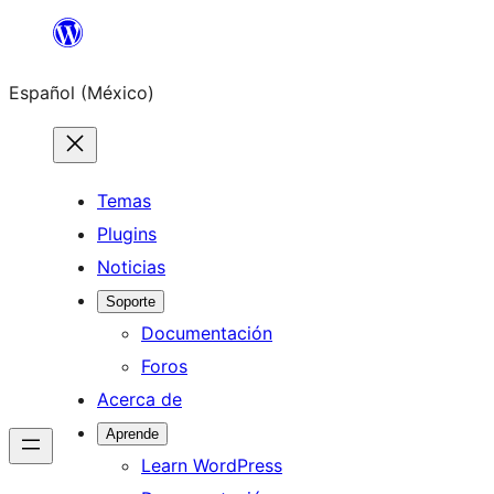
Saltar
al
Español (México)
contenido
Temas
Plugins
Noticias
Soporte
Documentación
Foros
Acerca de
Aprende
Learn WordPress