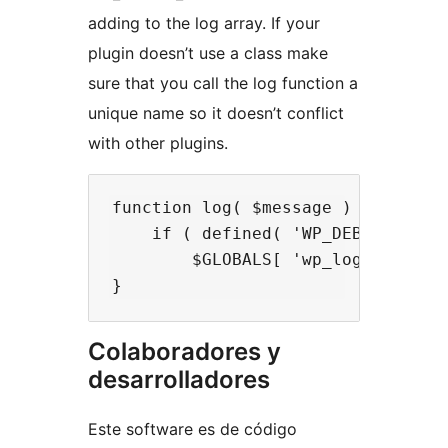
adding to the log array. If your
plugin doesn’t use a class make
sure that you call the log function a
unique name so it doesn’t conflict
with other plugins.
function log( $message ) {

    if ( defined( 'WP_DEBUG_LOG' )
        $GLOBALS[ 'wp_log' ][ 'nam
Colaboradores y
desarrolladores
Este software es de código