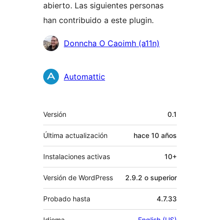
abierto. Las siguientes personas
han contribuido a este plugin.
Colaboradores
Donncha O Caoimh (a11n)
Automattic
Meta
Versión
0.1
Última actualización
hace
10 años
Instalaciones activas
10+
Versión de WordPress
2.9.2 o superior
Probado hasta
4.7.33
Idioma
English (US)