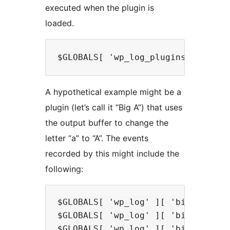
executed when the plugin is
loaded.
A hypothetical example might be a
plugin (let’s call it “Big A”) that uses
the output buffer to change the
letter “a” to “A”. The events
recorded by this might include the
following:
$GLOBALS[ 'wp_log' ][ 'big_a' ][] 
$GLOBALS[ 'wp_log' ][ 'big_a' ][] 