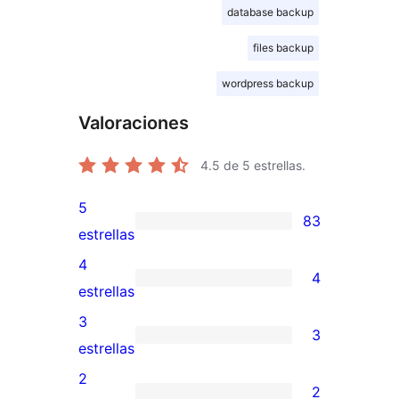
database backup
files backup
wordpress backup
Valoraciones
4.5
de 5 estrellas.
5
83
83
estrellas
valoraciones
4
4
de
4
estrellas
5
valoraciones
3
3
estrellas
de
3
estrellas
4
valoraciones
2
2
estrellas