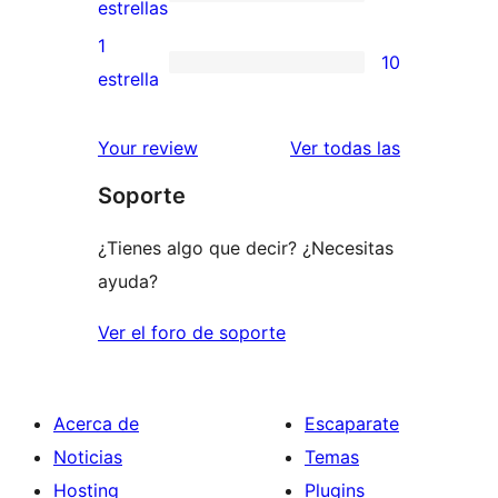
de
2
estrellas
3
valoraciones
1
10
estrellas
de
10
estrella
2
valoraciones
estrellas
de
valoracione
Your review
Ver todas las
1
Soporte
estrellas
¿Tienes algo que decir? ¿Necesitas
ayuda?
Ver el foro de soporte
Acerca de
Escaparate
Noticias
Temas
Hosting
Plugins