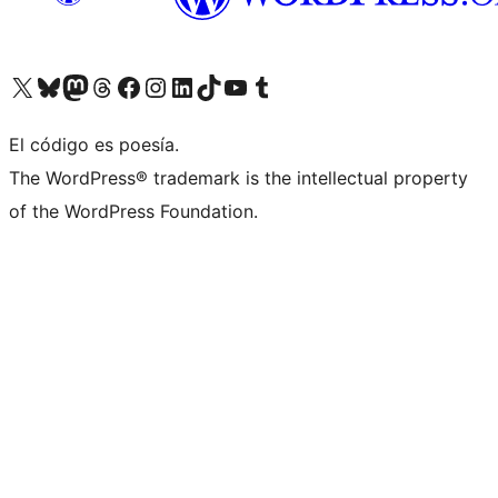
Visita nuestra cuenta de X (anteriormente Twitter)
Visita nuestra cuenta de Bluesky
Visita nuestra cuenta de Mastodon
Visita nuestra cuenta de Threads
Visita nuestra página de Facebook
Visita nuestra cuenta de Instagram
Visita nuestra cuenta de LinkedIn
Visita nuestra cuenta de TikTok
Visita nuestro canal de YouTube
Visita nuestra cuenta de Tumblr
El código es poesía.
The WordPress® trademark is the intellectual property
of the WordPress Foundation.