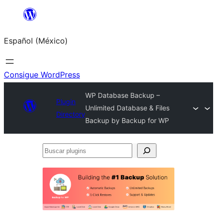
Saltar
al
Español (México)
contenido
Consigue WordPress
WP Database Backup –
Plugin
Unlimited Database & Files
Directory
Backup by Backup for WP
Buscar
plugins