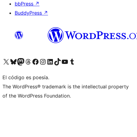
bbPress
↗
BuddyPress
↗
Visita nuestra cuenta de X (anteriormente Twitter)
Visita nuestra cuenta de Bluesky
Visita nuestra cuenta de Mastodon
Visita nuestra cuenta de Threads
Visita nuestra página de Facebook
Visita nuestra cuenta de Instagram
Visita nuestra cuenta de LinkedIn
Visita nuestra cuenta de TikTok
Visita nuestro canal de YouTube
Visita nuestra cuenta de Tumblr
El código es poesía.
The WordPress® trademark is the intellectual property
of the WordPress Foundation.