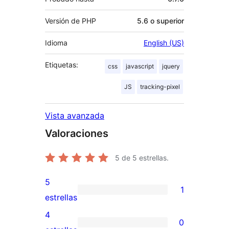
Versión de PHP
5.6 o superior
Idioma
English (US)
Etiquetas:
css
javascript
jquery
JS
tracking-pixel
Vista avanzada
Valoraciones
5
de 5 estrellas.
5
1
1
estrellas
valoración
4
0
de