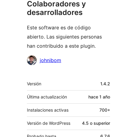
Colaboradores y
desarrolladores
Este software es de código
abierto. Las siguientes personas
han contribuido a este plugin.
Colaboradores
johnibom
Meta
Versión
1.4.2
Última actualización
hace
1 año
Instalaciones activas
700+
Versión de WordPress
4.5 o superior
Probado hasta
6.7.6