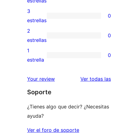
0
estrellas
5
valoraciones
3
0
estrellas
de
0
estrellas
4
valoraciones
2
0
estrellas
de
0
estrellas
3
valoraciones
1
0
estrellas
de
0
estrella
2
valoraciones
estrellas
de
valoracione
Your review
Ver todas las
1
Soporte
estrellas
¿Tienes algo que decir? ¿Necesitas
ayuda?
Ver el foro de soporte