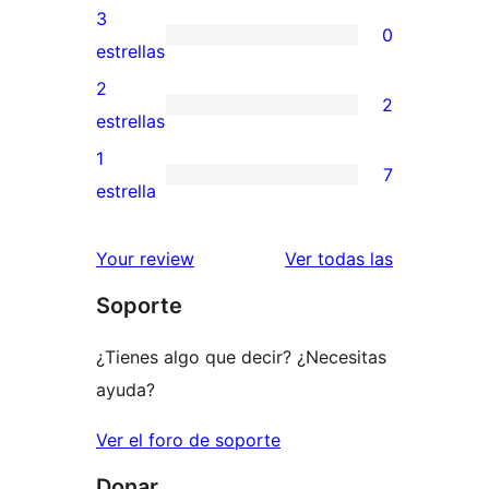
5
valoraciones
3
0
estrellas
de
0
estrellas
4
valoraciones
2
2
estrellas
de
2
estrellas
3
valoraciones
1
7
estrellas
de
7
estrella
2
valoraciones
estrellas
de
valoracione
Your review
Ver todas las
1
Soporte
estrellas
¿Tienes algo que decir? ¿Necesitas
ayuda?
Ver el foro de soporte
Donar