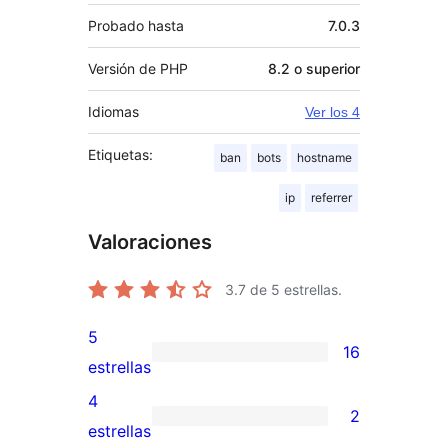
Probado hasta
7.0.3
Versión de PHP
8.2 o superior
Idiomas
Ver los 4
Etiquetas:
ban
bots
hostname
ip
referrer
Valoraciones
3.7
de 5 estrellas.
5
16
16
estrellas
valoraciones
4
2
de
2
estrellas