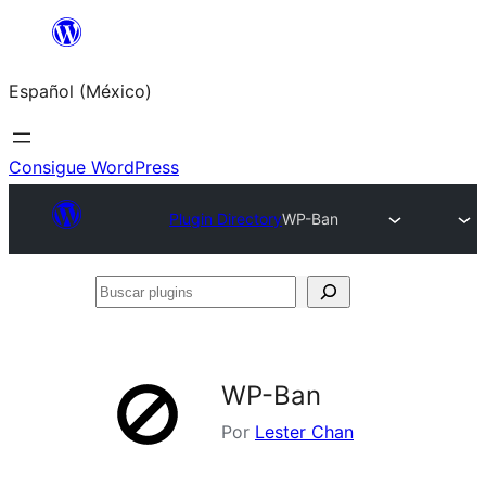
Saltar
al
Español (México)
contenido
Consigue WordPress
Plugin Directory
WP-Ban
Buscar
plugins
WP-Ban
Por
Lester Chan