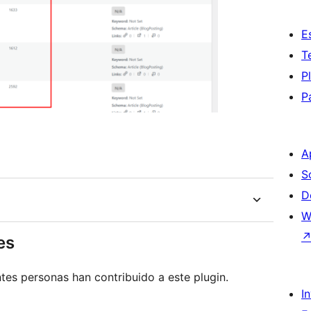
E
T
P
P
A
S
D
W
es
tes personas han contribuido a este plugin.
I