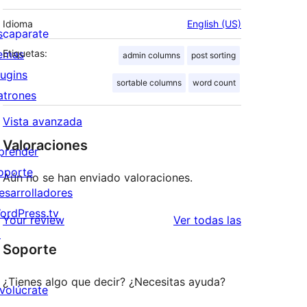
Idioma
English (US)
scaparate
emas
Etiquetas:
admin columns
post sorting
lugins
sortable columns
word count
atrones
Vista avanzada
Valoraciones
prender
oporte
Aún no se han enviado valoraciones.
esarrolladores
ordPress.tv
valoraciones
Your review
Ver todas las
↗
Soporte
¿Tienes algo que decir? ¿Necesitas ayuda?
nvolúcrate