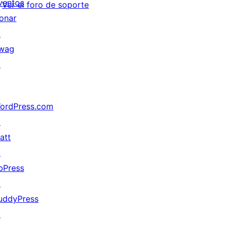
ventos
Ver el foro de soporte
onar
↗
wag
↗
ordPress.com
↗
att
↗
bPress
↗
uddyPress
↗