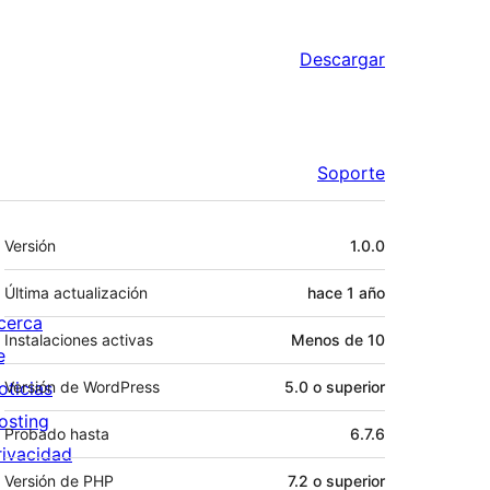
Descargar
Soporte
Meta
Versión
1.0.0
Última actualización
hace
1 año
cerca
Instalaciones activas
Menos de 10
e
oticias
Versión de WordPress
5.0 o superior
osting
Probado hasta
6.7.6
rivacidad
Versión de PHP
7.2 o superior