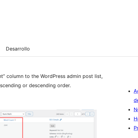
Desarrollo
” column to the WordPress admin post list,
ascending or descending order.
A
d
N
H
P