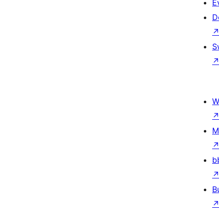
E
D
S
W
M
b
B