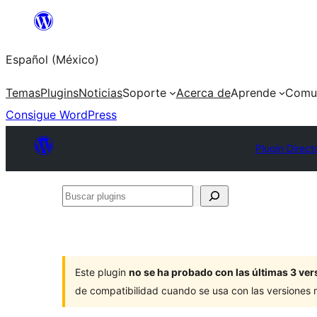
Saltar
al
Español (México)
contenido
Temas
Plugins
Noticias
Soporte
Acerca de
Aprende
Comu
Consigue WordPress
Plugin Direct
Buscar
plugins
Este plugin
no se ha probado con las últimas 3 v
de compatibilidad cuando se usa con las versiones