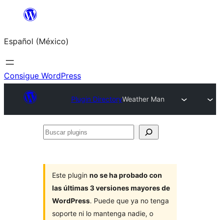
Saltar
al
Español (México)
contenido
Consigue WordPress
Plugin Directory
Weather Man
Buscar
plugins
Este plugin
no se ha probado con
las últimas 3 versiones mayores de
WordPress
. Puede que ya no tenga
soporte ni lo mantenga nadie, o