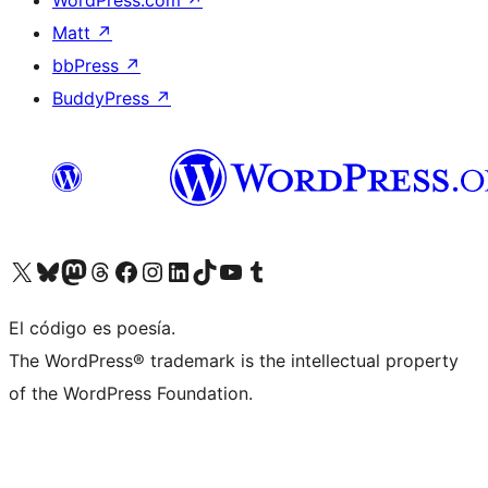
Matt
↗
bbPress
↗
BuddyPress
↗
Visita nuestra cuenta de X (anteriormente Twitter)
Visita nuestra cuenta de Bluesky
Visita nuestra cuenta de Mastodon
Visita nuestra cuenta de Threads
Visita nuestra página de Facebook
Visita nuestra cuenta de Instagram
Visita nuestra cuenta de LinkedIn
Visita nuestra cuenta de TikTok
Visita nuestro canal de YouTube
Visita nuestra cuenta de Tumblr
El código es poesía.
The WordPress® trademark is the intellectual property
of the WordPress Foundation.