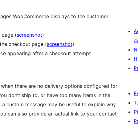
essages WooCommerce displays to the customer
A
t page (
screenshot
)
d
 the checkout page (
screenshot
)
N
ice appearing after a checkout attempt
H
P
hen there are no delivery options configured for
E
ou don’t ship to, or have too many items in the
T
ng a custom message may be useful to explain why
P
You can also provide an actual link to your contact
P