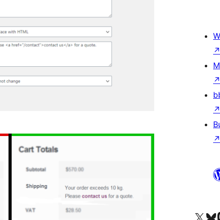
W
M
b
B
Visita nuestra cuenta de X (an
Visita nues
Vi