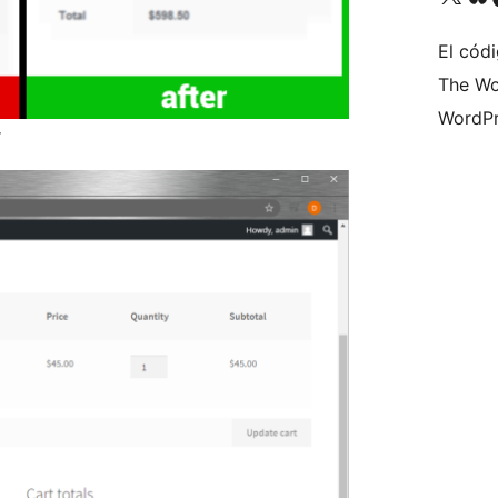
El códi
The Wo
WordPr
r