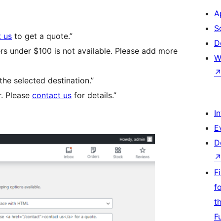
A
S
 us
to get a quote.”
D
ers under $100 is not available. Please add more
W
 the selected destination.”
r. Please
contact us
for details.”
I
E
D
F
f
t
F