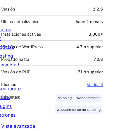
Meta
Versión
2.2.6
Última actualización
hace
2 meses
cerca
Instalaciones activas
3,000+
e
oticias
Versión de WordPress
4.7 o superior
osting
Probado hasta
7.0.3
rivacidad
Versión de PHP
7.1 o superior
Idiomas
Ver los 3
scaparate
emas
Etiquetas:
shipping
woocommerce
lugins
woocommerce no shipping
atrones
Vista avanzada