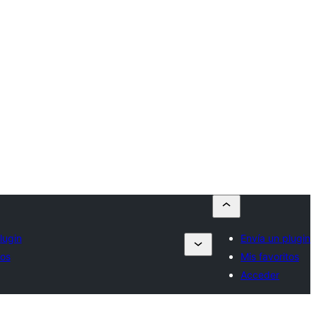
lugin
Envía un plugin
tos
Mis favoritos
Acceder