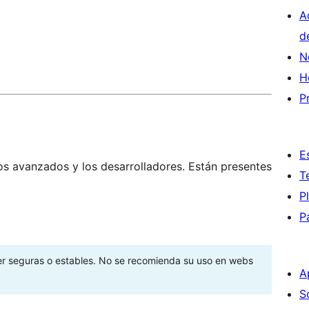
A
d
N
H
P
E
os avanzados y los desarrolladores. Están presentes
T
P
P
ser seguras o estables. No se recomienda su uso en webs
A
S