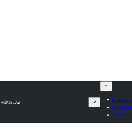
Envía un p
y
VisitorLAB
Mis favori
Acceder