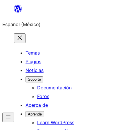
Saltar
al
Español (México)
contenido
Temas
Plugins
Noticias
Soporte
Documentación
Foros
Acerca de
Aprende
Learn WordPress