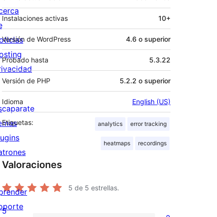
cerca
Instalaciones activas
10+
e
oticias
Versión de WordPress
4.6 o superior
osting
Probado hasta
5.3.22
rivacidad
Versión de PHP
5.2.2 o superior
Idioma
English (US)
scaparate
emas
Etiquetas:
analytics
error tracking
lugins
heatmaps
recordings
atrones
Valoraciones
5
de 5 estrellas.
prender
oporte
5