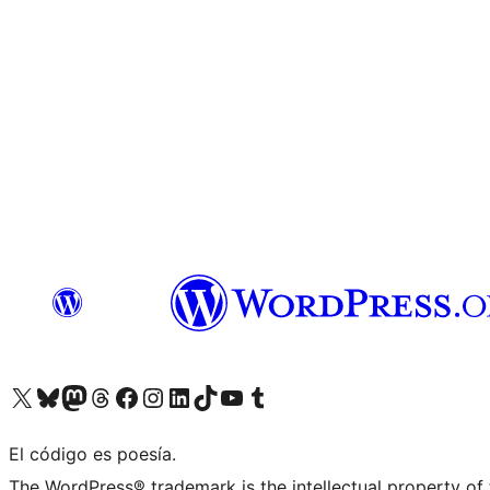
Visita nuestra cuenta de X (anteriormente Twitter)
Visita nuestra cuenta de Bluesky
Visita nuestra cuenta de Mastodon
Visita nuestra cuenta de Threads
Visita nuestra página de Facebook
Visita nuestra cuenta de Instagram
Visita nuestra cuenta de LinkedIn
Visita nuestra cuenta de TikTok
Visita nuestro canal de YouTube
Visita nuestra cuenta de Tumblr
El código es poesía.
The WordPress® trademark is the intellectual property of