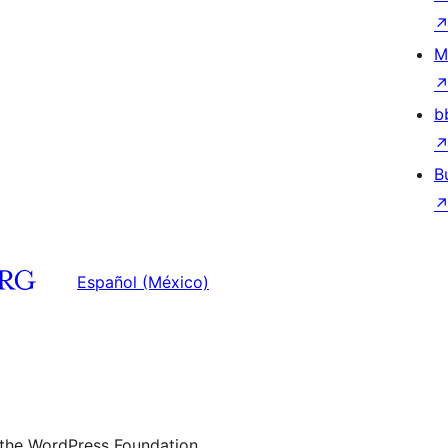
M
b
B
Español (México)
 the WordPress Foundation.