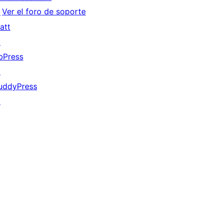
Ver el foro de soporte
↗
att
↗
bPress
↗
uddyPress
↗