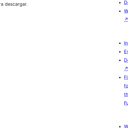
D
ra descargar.
W
I
E
D
F
f
t
F
W