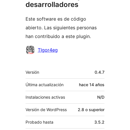
desarrolladores
Este software es de código
abierto. Las siguientes personas
han contribuido a este plugin.
Colaboradores
TIgor4eg
Meta
Versión
0.4.7
Última actualización
hace
14 años
Instalaciones activas
N/D
Versión de WordPress
2.8 o superior
Probado hasta
3.5.2