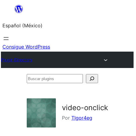
Saltar
al
Español (México)
contenido
Consigue WordPress
Plugin Directory
Buscar
plugins
video-onclick
Por
TIgor4eg