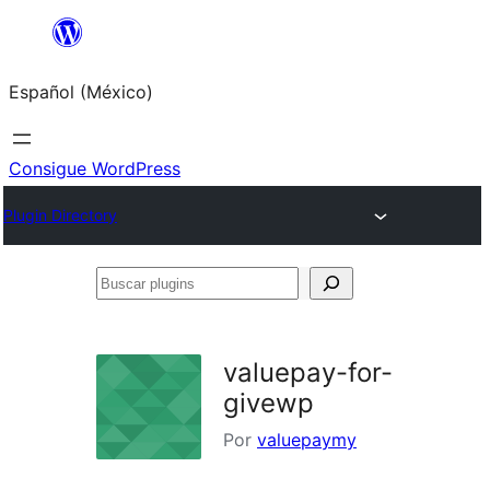
Saltar
al
Español (México)
contenido
Consigue WordPress
Plugin Directory
Buscar
plugins
valuepay-for-
givewp
Por
valuepaymy